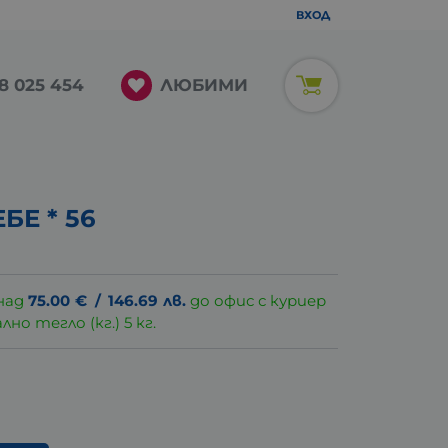
ВХОД
ЛЮБИМИ
8 025 454
БЕ * 56
над
75.00
€
/
146.69
лв.
до офис с куриер
о тегло (кг.) 5 кг.