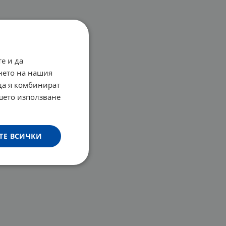
е и да
нето на нашия
 да я комбинират
ашето използване
ТЕ ВСИЧКИ