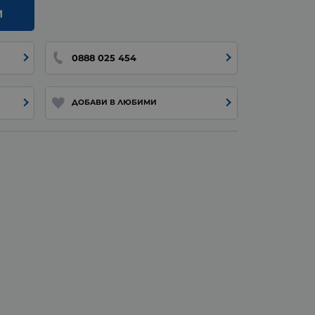
И
0888 025 454
ДОБАВИ В ЛЮБИМИ