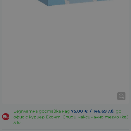
Безплатна доставка над
75.00
€
/
146.69
лв.
до
офис с куриер Еконт, Спиди максимално тегло (кг.)
5 кг.