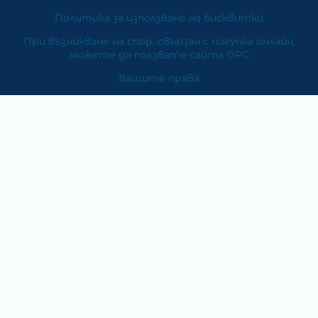
Политика за използване на бисквитки
При възникване на спор, свързан с покупка онлайн,
можете да ползвате сайта ОРС
Вашите права
Отказ от сделка
За Нас
Карта на сайта
Контакти
Категории
Храни и хранителни добавки
Козметика
Хигиена и защита
Перилни и почистващи препарати
Литература