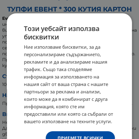
ТУПФИ ЕВЕНТ * 300 КУТИЯ КАРТОН
Event Cotton Buds Plastic Free
са клечки за уши с
иновативни хартиени дръжки произведени от 100%
Този уебсайт използва
висококачествен памук. Предназначени са за ежедневна
бисквитки
употреба. Безопасно, хигиенично и надеждно
почистват и са подходящи за употреба от цялото
Ние използваме бисквитки, за да
семейство. По този начин се осигурява внимателно
почистване на ушите, носа, очите или пъпа на бебето.
персонализираме съдържанието,
Предлагат се в хигиенична, нечуплива картонена
рекламите и да анализираме нашия
кутия.
трафик. Също така споделяме
Състав:
информация за използването на
нашия сайт от ваша страна с нашите
100 % висококачествен памук
партньори за реклама и анализи,
Начин на употреба:
които може да я комбинират с друга
Продуктът е предназначен за еднократна употреба.
информация, която сте им
предоставили или която са събрали от
Внимание:
вашето използване на техните услуги.
Не поставяйте дълбоко в ушния канал.
Да се употребява изключително внимателно, без резки
движения.
ПРИЕМЕТЕ ВСИЧКИ