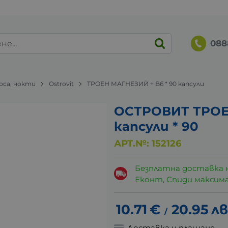
088
коса, нокти
Ostrovit
ТРОЕН МАГНЕЗИЙ + B6 * 90 капсули
ОСТРОВИТ ТРОЕ
капсули * 90
АРТ.№:
152126
Безплатна доставка 
Еконт, Спиди максималн
10.71
€
20.95
лв
/
Доставка и плащане