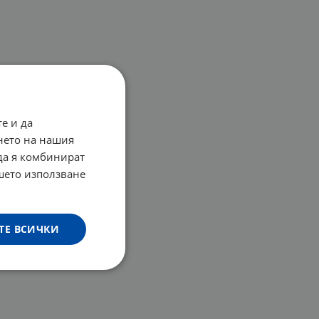
е и да
нето на нашия
 да я комбинират
ашето използване
ТЕ ВСИЧКИ