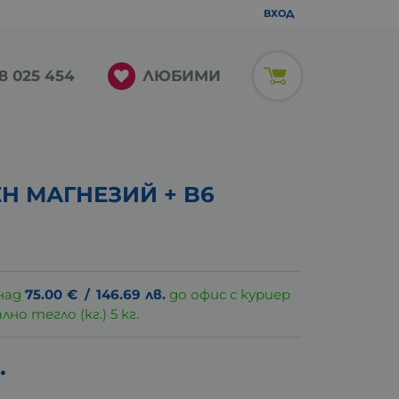
ВХОД
ЛЮБИМИ
8 025 454
Н МАГНЕЗИЙ + B6
над
75.00
€
/
146.69
лв.
до офис с куриер
о тегло (кг.) 5 кг.
.