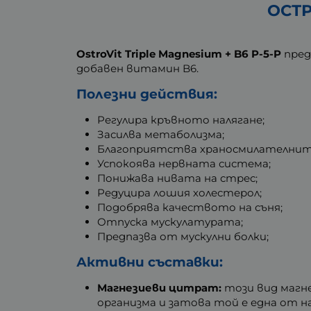
ОСТР
OstroVit Triple Magnesium + B6 P-5-P
пред
добавен витамин B6.
Полезни действия:
Регулира кръвното налягане;
Засилва метаболизма;
Благоприятства храносмилателнит
Успокоява нервната система;
Понижава нивата на стрес;
Редуцира лошия холестерол;
Подобрява качеството на съня;
Отпуска мускулатурата;
Предпазва от мускулни болки;
Активни съставки:
Магнезиеви цитрат:
този вид магне
организма и затова той е една от 