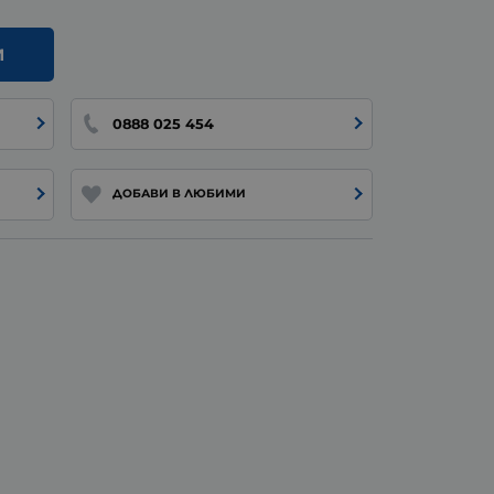
И
0888 025 454
ДОБАВИ В ЛЮБИМИ