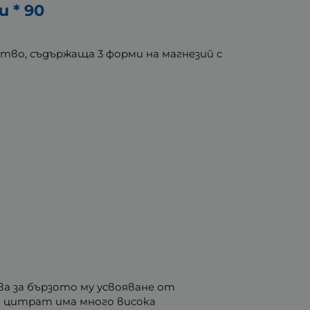
 * 90
тво, съдържаща 3 форми на магнезий с
ва за бързото му усвояване от
т цитрат има много висока