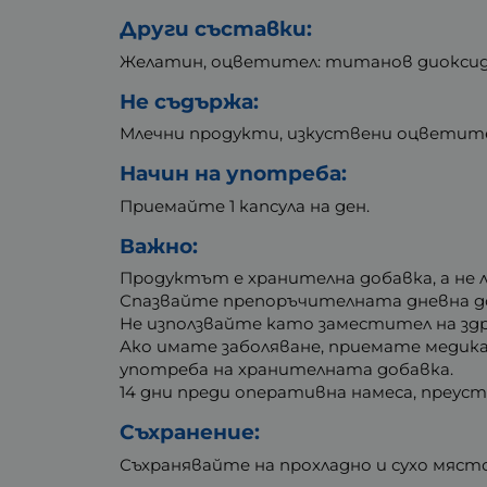
Други съставки:
Желатин, оцветител: титанов диоксид, 
Не съдържа:
Млечни продукти, изкуствени оцветители
Начин на употреба:
Приемайте 1 капсула на ден.
Важно:
Продуктът е хранителна добавка, а не 
Спазвайте препоръчителната дневна до
Не използвайте като заместител на здр
Ако имате заболяване, приемате медика
употреба на хранителната добавка.
14 дни преди оперативна намеса, преус
Съхранение:
Съхранявайте на прохладно и сухо място