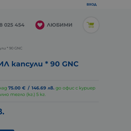
ВХОД
ЛЮБИМИ
8 025 454
ли * 90 GNC
 капсули * 90 GNC
над
75.00
€
/
146.69
лв.
до офис с куриер
о тегло (кг.) 5 кг.
в.