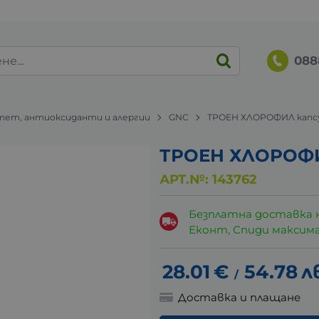
088
ет, антиоксиданти и алергии
GNC
ТРОЕН ХЛОРОФИЛ капсу
ТРОЕН ХЛОРОФИЛ
АРТ.№:
143762
Безплатна доставка 
Еконт, Спиди максималн
28.01
€
54.78
л
/
Доставка и плащане