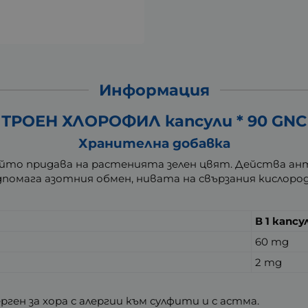
Информация
ТРОЕН ХЛОРОФИЛ капсули * 90 GNC
Хранителна добавка
йто придава на растенията зелен цвят. Действа ан
дпомага азотния обмен, нивата на свързания кислоро
В 1 капсу
60 mg
2 mg
ген за хора с алергии към сулфити и с астма.