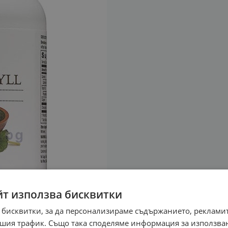
йт използва бисквитки
 бисквитки, за да персонализираме съдържанието, рекламит
шия трафик. Също така споделяме информация за използва