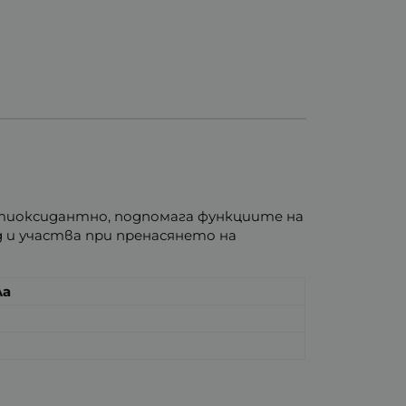
тиоксидантно, подпомага функциите на
д и участва при пренасянето на
ла