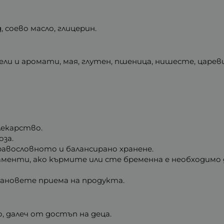
соево масло, глицерин.
 и аромати, мая, глутен, пшеница, нишесте, царевица
лекарство.
за.
авословното и балансирано хранене.
менти, ако кърмите или сте бременна е необходимо д
тановете приема на продукта.
, далеч от достъп на деца.