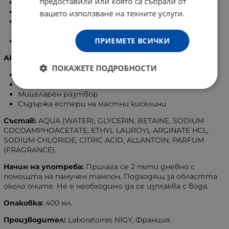
предоставили или която са събрали от
Без парабени;
Не съдържа парфюм и алкохол;
вашето използване на техните услуги.
Тестван под дерматологичен и педиатричен
контрол;
ПРИЕМЕТЕ ВСИЧКИ
Офталмологично тестван.
Активни съставки:
ПОКАЖЕТЕ ПОДРОБНОСТИ
Глицерин – 3%;
Розова вода – 5%;
Мицеларен разтвор
Съдържа естери на мастни киселини
Състав:
AQUA (WATER), GLYCERIN, BETAINE, SODIUM
COCOAMPHOACETATE, ETHYL LAUROYL ARGINATE HCL,
SODIUM CHLORIDE, CITRIC ACID, ALLANTOIN, PARFUM
(FRAGRANCE).
Начин на употреба:
Прилага се 2 пъти дневно с
помощта на памучен тампон. Подходящ за областта
около очите. Не е необходимо да се изплаква с вода.
Опаковка:
400 мл.
Производител:
Laboratoires NIGY, Франция.