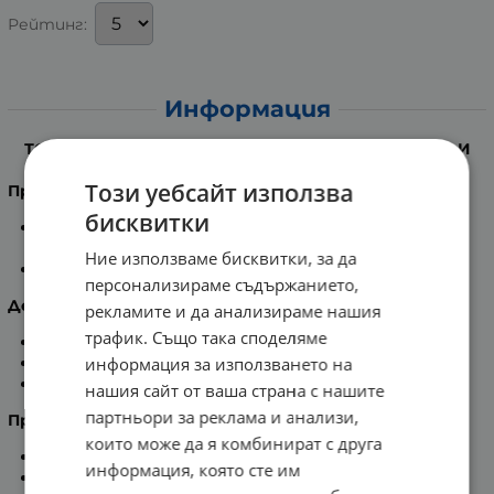
Рейтинг:
Информация
ТОПИКРЕМ МИЦЕЛАРНА ВОДА ЗА ЧУВСТВИТЕЛНА И
СУХА КОЖА 400 мл.
Този уебсайт използва
Предназначение:
бисквитки
За ежедневна грижа при чувствителна кожа на
лицето;
Ние използваме бисквитки, за да
За отстраняване на грим (лице и очи).
персонализираме съдържанието,
Действие:
рекламите и да анализираме нашия
трафик. Също така споделяме
Нежно почиства кожата;
информация за използването на
Идеално премахва грима;
Хидратира и успокоява.
нашия сайт от ваша страна с нашите
партньори за реклама и анализи,
Предимства:
които може да я комбинират с друга
С оптимална толерантност;
информация, която сте им
Хипоалергенен;