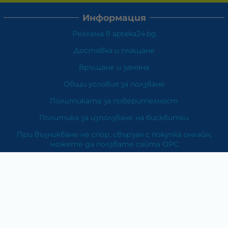
Информация
Реклама в apteka24.bg
Доставка и плащане
Връщане и замяна
Общи условия за ползване
Политиката за поверителност
Политика за използване на бисквитки
При възникване на спор, свързан с покупка онлайн,
можете да ползвате сайта ОРС
Вашите права
Отказ от сделка
За Нас
Карта на сайта
Контакти