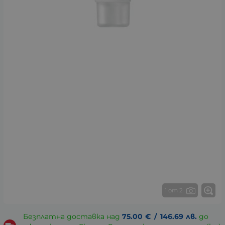
1 от 2
Безплатна доставка над
75.00
€
/
146.69
лв.
до