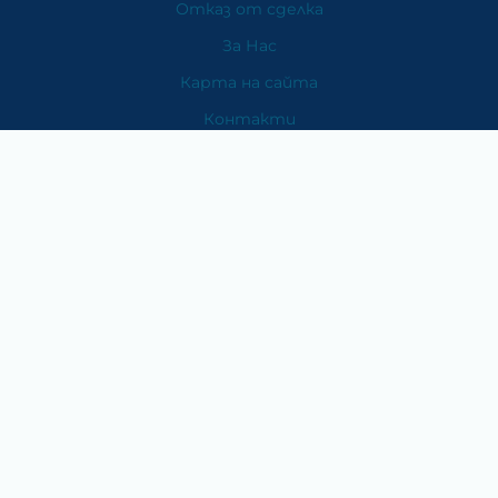
Отказ от сделка
За Нас
Карта на сайта
Контакти
Категории
Храни и хранителни добавки
Козметика
Хигиена и защита
Перилни и почистващи препарати
Литература
Подаръци за медици
Методи на плащане