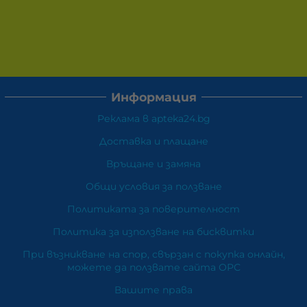
Информация
Реклама в apteka24.bg
Доставка и плащане
Връщане и замяна
Общи условия за ползване
Политиката за поверителност
Политика за използване на бисквитки
При възникване на спор, свързан с покупка онлайн,
можете да ползвате сайта ОРС
Вашите права