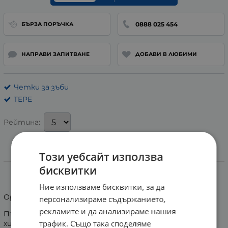
0888 025 454
БЪРЗА ПОРЪЧКА
НАПРАВИ ЗАПИТВАНЕ
ДОБАВИ В ЛЮБИМИ
Четки за зъби
TEPE
Рейтинг:
Този уебсайт използва
Информация
бисквитки
ТЕПЕ ОРТОДОНТСКИ КОМПЛЕКТ
Ние използваме бисквитки, за да
Ортодонтски комплект.
персонализираме съдържанието,
рекламите и да анализираме нашия
Пълен комплект с подбрани продукти за орална
трафик. Също така споделяме
хигиена, които помагат да поддържате зъбите и