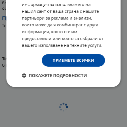
венците си чисти и здрави, докато носите
информация за използването на
ортодонтски апарати.
нашия сайт от ваша страна с нашите
партньори за реклама и анализи,
Производител:
които може да я комбинират с друга
TePe Munhygienprodukter AB, Швеция
информация, която сте им
предоставили или която са събрали от
Характеристики
вашето използване на техните услуги.
Тегло (кг.)
ПРИЕМЕТЕ ВСИЧКИ
0.15
ПОКАЖЕТЕ ПОДРОБНОСТИ