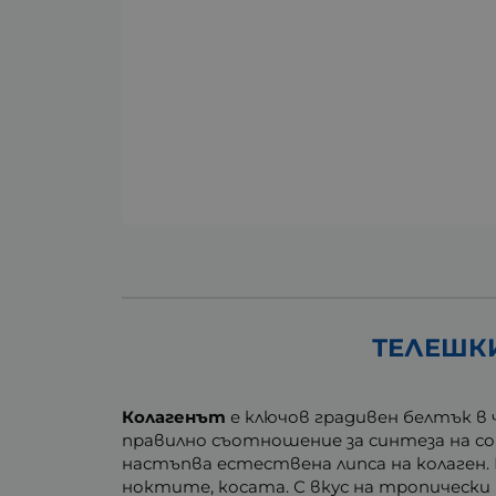
ТЕЛЕШКИ
Колагенът
е ключов градивен белтък в 
правилно съотношение за синтеза на со
настъпва естествена липса на колаген
ноктите, косата. С вкус на тропически 