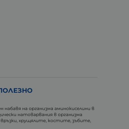
 ПОЛЕЗНО
н набавя на организма аминокиселини в
зически натоварвания в организма
връзки, хрущялите, костите, зъбите,