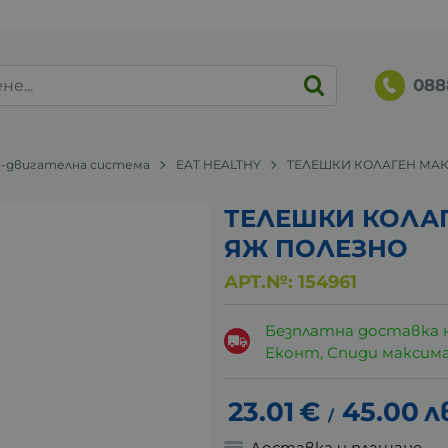
088
-двигателна система
EAT HEALTHY
ТЕЛЕШКИ КОЛАГЕН МАК
ТЕЛЕШКИ КОЛАГ
ЯЖ ПОЛЕЗНО
АРТ.№:
154961
Безплатна доставка 
Еконт, Спиди максималн
23.01
€
45.00
л
/
Доставка и плащане