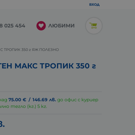
ВХОД
ЛЮБИМИ
8 025 454
С ТРОПИК 350 г ЯЖ ПОЛЕЗНО
ЕН МАКС ТРОПИК 350 г
над
75.00
€
/
146.69
лв.
до офис с куриер
о тегло (кг.) 5 кг.
в.