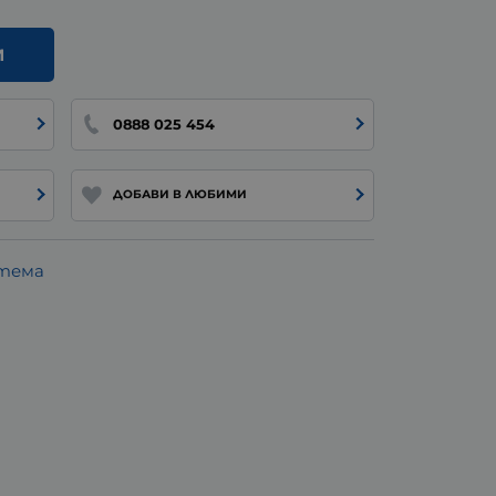
И
0888 025 454
ДОБАВИ В ЛЮБИМИ
стема