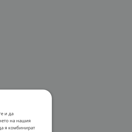
е и да
нето на нашия
 да я комбинират