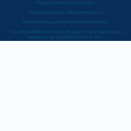
Общи условия за ползване
Политиката за поверителност
Политика за използване на бисквитки
При възникване на спор, свързан с покупка онлайн,
можете да ползвате сайта ОРС
Вашите права
Отказ от сделка
За Нас
Карта на сайта
Контакти
Категории
Храни и хранителни добавки
Козметика
Хигиена и защита