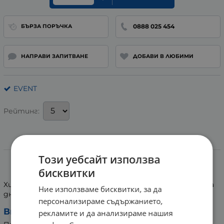
0888 025 454
БЪРЗА ПОРЪЧКА
НАПРАВИ ЗАПИТВАНЕ
ДОБАВИ В ЛЮБИМИ
EVENT
Рейтинг:
Информация
Този уебсайт използва
ТАМПОНИ ЕВЕНТ СУПЕР * 16
бисквитки
Хигиенни дамски тампони Event Super са подходящи за
Ние използваме бисквитки, за да
дните с обилно течение.
персонализираме съдържанието,
Внимание:
рекламите и да анализираме нашия