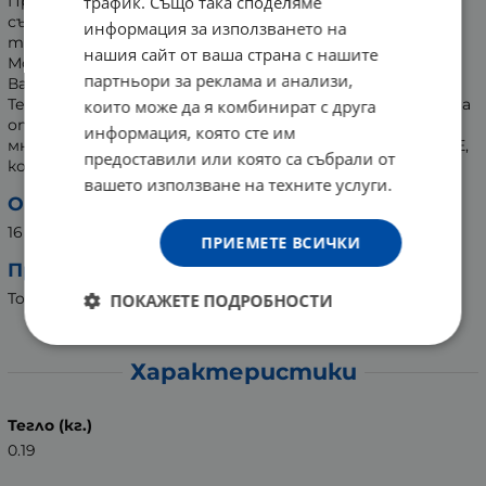
Приложените инструкции за употреба на тампони
трафик. Също така споделяме
съдържат важна информация за Синдрома на
информация за използването на
токсичния шок (СТШ) - рядко, но сериозно заболяване.
нашия сайт от ваша страна с нашите
Моля прочетете инструкциите и ги запазете за
партньори за реклама и анализи,
Вашето здраве и хигиена.
Текстът "Продуктът съдържа пластмаси", посочен на
които може да я комбинират с друга
опаковката, определя наличието на вискозни влакна и
информация, която сте им
много тънък нетъкан текстил, изработен от PET/PE,
предоставили или която са събрали от
който е външният слой.
вашето използване на техните услуги.
Опаковка:
16 броя
ПРИЕМЕТЕ ВСИЧКИ
Производител:
Tosama d.o.o., Словения
ПОКАЖЕТЕ ПОДРОБНОСТИ
Характеристики
Тегло (кг.)
0.19