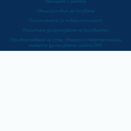
Връщане и замяна
Общи условия за ползване
Политиката за поверителност
Политика за използване на бисквитки
При възникване на спор, свързан с покупка онлайн,
можете да ползвате сайта ОРС
Вашите права
Отказ от сделка
За Нас
Карта на сайта
Контакти
Категории
Храни и хранителни добавки
Козметика