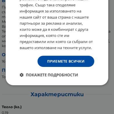
Внимание:
трафик. Също така споделяме
Приложените инструкции за употреба на тампони
информация за използването на
съдържат важна информация за Синдрома на
нашия сайт от ваша страна с нашите
токсичния шок (СТШ) - рядко, но сериозно заболяване.
Моля прочетете инструкциите и ги запазете за
партньори за реклама и анализи,
Вашето здраве и хигиена.
които може да я комбинират с друга
Текстът "Продуктът съдържа пластмаси", посочен на
информация, която сте им
опаковката, определя наличието на вискозни влакна и
много тънък нетъкан текстил, изработен от PET/PE,
предоставили или която са събрали от
който е външният слой.
вашето използване на техните услуги.
Опаковка:
ПРИЕМЕТЕ ВСИЧКИ
16 броя
Производител:
ПОКАЖЕТЕ ПОДРОБНОСТИ
Tosama d.o.o., Словения
Характеристики
Тегло (кг.)
0.19