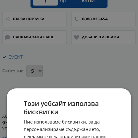
бр.
КУПИ
0888 025 454
БЪРЗА ПОРЪЧКА
НАПРАВИ ЗАПИТВАНЕ
ДОБАВИ В ЛЮБИМИ
EVENT
Рейтинг:
Информация
Този уебсайт използва
ТАМПОНИ ЕВЕНТ МИНИ * 16
бисквитки
Хигиенни дамски тампони Event Mini са подходящи за
Ние използваме бисквитки, за да
дните със слабо течение и за всички, които
употребяват тампони за първи път.
персонализираме съдържанието,
рекламите и да анализираме нашия