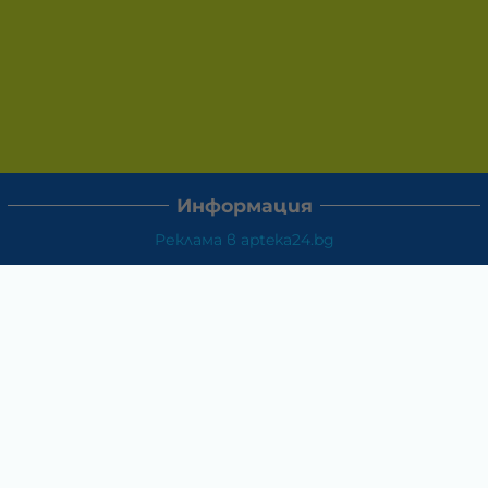
Информация
Реклама в apteka24.bg
Доставка и плащане
Връщане и замяна
Общи условия за ползване
Политиката за поверителност
Политика за използване на бисквитки
При възникване на спор, свързан с покупка онлайн,
можете да ползвате сайта ОРС