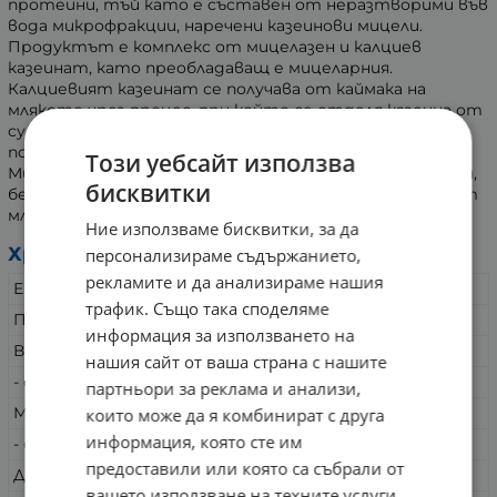
протеини, тъй като е съставен от неразтворими във
вода микрофракции, наречени казеинови мицели.
Продуктът е комплекс от мицелазен и калциев
казеинат, като преобладаващ е мицеларния.
Калциевият казеинат се получава от каймака на
млякото чрез процес, при който се отделя казеина от
суроватката. Минерална (калциева) сол се добавя за
повече стабилност и добра разтворимост.
Този уебсайт използва
Мицеларният казеин се добива чрез ултрафилтрация,
бисквитки
без добавяне на химични вещества. Той е изчистен от
млечна захар и мазнини.
Ние използваме бисквитки, за да
Хранителна стойност на 100 g:
персонализираме съдържанието,
рекламите и да анализираме нашия
Енергия
368 Kcal/ 1538 Kj
трафик. Също така споделяме
Протеин
78 g
информация за използването на
Въглехидрати
5 g
нашия сайт от ваша страна с нашите
- от които захари
4 g
партньори за реклама и анализи,
Мазнини
4 g
които може да я комбинират с друга
информация, която сте им
- от които наситени
3 g
предоставили или която са събрали от
Диетични фибри
0 g
вашето използване на техните услуги.