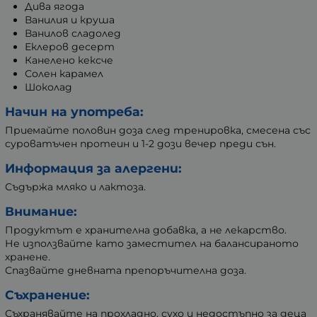
Дива ягода
Ванилия и круша
Ванилов сладолед
Еклеров десерт
Канелено кексче
Солен карамел
Шоколад
Начин на употреба:
Приeмайте половин доза след тренировка, смесена със
суроватъчен протеин и 1-2 дози вечер преди сън.
Информация за алергени:
Съдържа мляко и лактоза.
Внимание:
Продуктът е хранителна добавка, а не лекарство.
Не използвайте като заместител на балансираното
хранене.
Спазвайте дневната препоръчителна доза.
Съхранение:
Съхранявайте на прохладно, сухо и недостъпно за деца