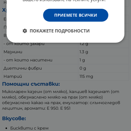
Натрий
350 mg
Хранителна стойност на доза (35 g)
ПРИЕМЕТЕ ВСИЧКИ
Енергия
123 Kcal / 512 Kj
Протеин
24 g
ПОКАЖЕТЕ ПОДРОБНОСТИ
Въглехидрати
1.6 g
- от които захари
1.2 g
Мазнини
1.3 g
- от които наситени
1 g
Диетични фибри
0 g
Натрий
115 mg
Помощни съставки:
Миколарен казеин (от мляко), калциев казеинат (от
мляко), обезмаслено мляко на прах (от мляко)
обезмаслено какао на прах, емулгатор: слънчогледов
лецитин, аромати: E 950. E 951
Вкусове:
Бисквити с крем