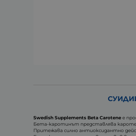
СУИДИШ
Swedish Supplements Beta Carotene
е про
Бета-каротинът представлява каротено
Притежава силно антиоксидантно дейс