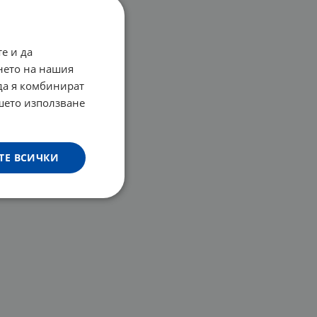
е и да
нето на нашия
 да я комбинират
ашето използване
ТЕ ВСИЧКИ