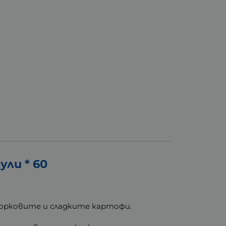
ли * 60
орковите и сладките картофи.