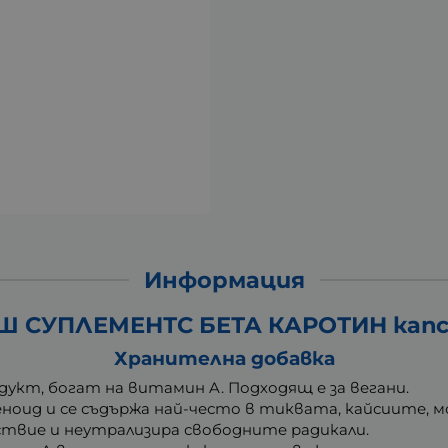
Информация
 СУПЛЕМЕНТС БЕТА КАРОТИН капсу
Хранителна добавка
дукт, богат на витамин A. Подходящ е за вегани.
ид и се съдържа най-често в тиквата, кайсиите, м
твие и неутрализира свободните радикали.