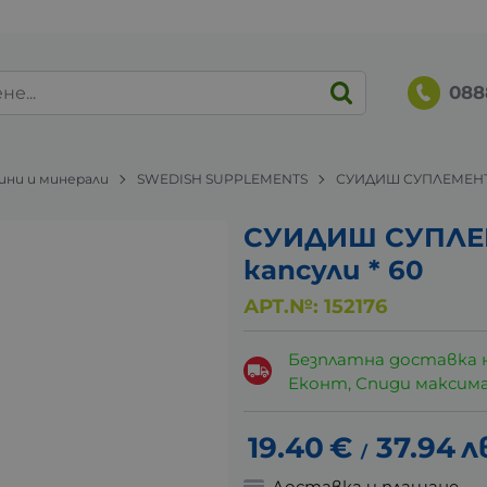
088
ни и минерали
SWEDISH SUPPLEMENTS
СУИДИШ СУПЛЕМЕНТС
СУИДИШ СУПЛЕ
капсули * 60
АРТ.№:
152176
Безплатна доставка 
Еконт, Спиди максималн
19.40
€
37.94
л
/
Доставка и плащане