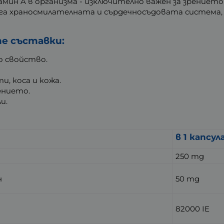
ин A в организма - изключително важен за зрението
а храносмилателната и сърдечносъдовата система, 
е съставки:
 свойство.
, коса и кожа.
ението.
и.
в 1 капсул
250 mg
н
50 mg
82000 IE