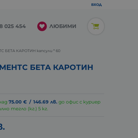
ВХОД
ЛЮБИМИ
8 025 454
 БЕТА КАРОТИН капсули * 60
МЕНТС БЕТА КАРОТИН
над
75.00
€
/
146.69
лв.
до офис с куриер
о тегло (кг.) 5 кг.
в.