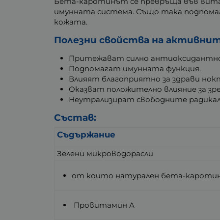
Бета-каротинът се превръща във витам
имунната система. Също така подпомаг
кожата.
Полезни свойства на активнит
Притежават силно антиоксидантно
Подпомагат имунната функция.
Влияят благоприятно за здрави нокти
Оказват положително влияние за зр
Неутрализират свободните радикал
Състав:
Съдържание
Зелени микроводорасли
от които натурален бета-кароти
Провитамин A