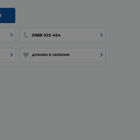
И
0888 025 454
ДОБАВИ В ЛЮБИМИ