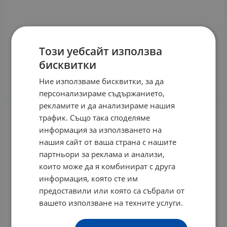
Този уебсайт използва
КРЕМ С КОЕНЗИМ Q10 250 мл VOM PULLACH HOF
бисквитки
8.74
€
17.09
лв.
/
Ние използваме бисквитки, за да
КУПИ
персонализираме съдържанието,
рекламите и да анализираме нашия
трафик. Също така споделяме
информация за използването на
нашия сайт от ваша страна с нашите
партньори за реклама и анализи,
които може да я комбинират с друга
информация, която сте им
предоставили или която са събрали от
вашето използване на техните услуги.