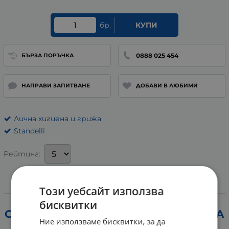
бр.
КУПИ
0888 025 454
БЪРЗА ПОРЪЧКА
НАПРАВИ ЗАПИТВАНЕ
ДОБАВИ В ЛЮБИМИ
Лична хигиена и грижа
Standelli
Рейтинг:
Този уебсайт използва
Информация
бисквитки
СТАНДЕЛИ ЛЕНТА ЗА ГЛАВА РОЗОВА
Ние използваме бисквитки, за да
0780413