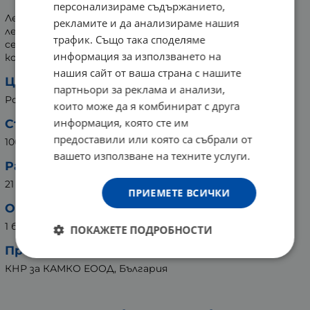
персонализираме съдържанието,
Лента за коса, нежна към скалпа и косата. Позволява
рекламите и да анализираме нашия
лесно да премахнете грима или да нанесете крем,
трафик. Също така споделяме
серум или маска, като държи далеч дразнещите
информация за използването на
косъмчета от лицето.
нашия сайт от ваша страна с нашите
Цвят:
партньори за реклама и анализи,
Розов
които може да я комбинират с друга
информация, която сте им
Състав:
предоставили или която са събрали от
100% полиестер
вашето използване на техните услуги.
Размер:
21 х 6 см
ПРИЕМЕТЕ ВСИЧКИ
Опаковка:
1 брой
ПОКАЖЕТЕ ПОДРОБНОСТИ
Произведено в:
КНР за КАМКО ЕООД, България