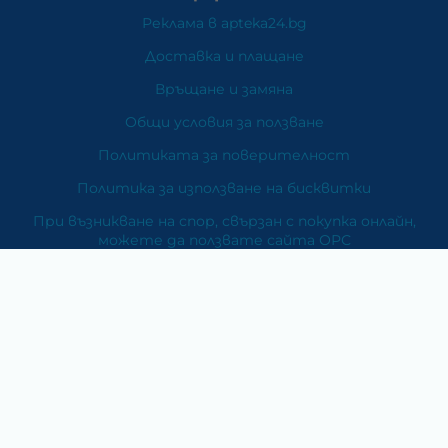
Реклама в apteka24.bg
Доставка и плащане
Връщане и замяна
Общи условия за ползване
Политиката за поверителност
Политика за използване на бисквитки
При възникване на спор, свързан с покупка онлайн,
можете да ползвате сайта ОРС
Вашите права
Отказ от сделка
За Нас
Карта на сайта
Контакти
Категории