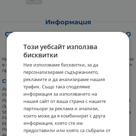
Информация
СТАНДЕЛИ КРЕМ ЗА РЪЦЕ С МАСЛО
ОТ ШИЙ И ХИАЛУРОНОВА
Този уебсайт използва
КИСЕЛИНА 75 мл
бисквитки
Кремът за ръце с масло от ший и хиалуронова киселина
Ние използваме бисквитки, за да
е формулиран, за да предостави моментален комфорт
при суха кожа.
персонализираме съдържанието,
рекламите и да анализираме нашия
Състав:
трафик. Също така споделяме
Aqua (Water), Glycerin, PEG-100 Stearate, Snail Secretion
информация за използването на
Filtrate (Snail Extract), Glyceryl Stearate, Butyrospermum
Parkii (Shea) Buter, Cetearyl Alcohol, Heliantus Annuus Seed
нашия сайт от ваша страна с нашите
(Sunflower) Oil, Caprylic/Capric Triglyceride, Ethylhexyl
партньори за реклама и анализи,
Stearate, Cocos Nucifera (Coconut) Oil, Chamomila Recutita
които може да я комбинират с друга
Flower (Chamomile) Extract, Phenoxyethanol,
информация, която сте им
Ethylhexylglycerin, Urea, Tocopheryl Acetate (Vitamin E),
Parfum, Lanolin, Sodium Hyaluronate (Hyaluronic
предоставили или която са събрали от
Acid), Acrylates/C10-30 Akryl Acrylate Crosspolymer, BHT,