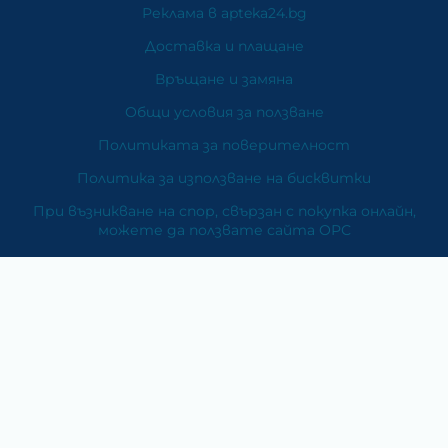
Реклама в apteka24.bg
Доставка и плащане
Връщане и замяна
Общи условия за ползване
Политиката за поверителност
Политика за използване на бисквитки
При възникване на спор, свързан с покупка онлайн,
можете да ползвате сайта ОРС
Вашите права
Отказ от сделка
За Нас
Карта на сайта
Контакти
Категории