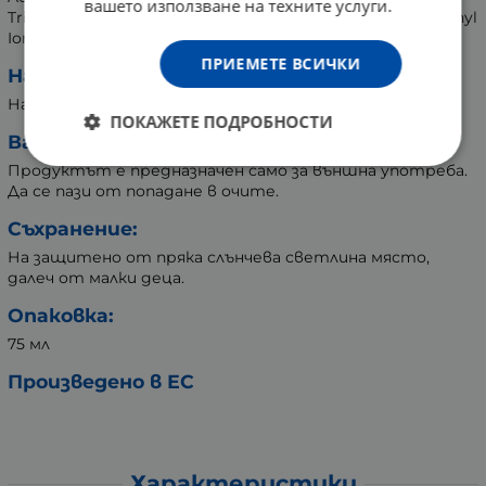
вашето използване на техните услуги.
Triethanolamine, Disodium EDTA, Limonene, Alpha-Isomethyl
Ionone.
ПРИЕМЕТЕ ВСИЧКИ
Начин на употреба:
Нанесете върху суха и чиста кожа.
ПОКАЖЕТЕ ПОДРОБНОСТИ
Важно:
Продуктът е предназначен само за външна употреба.
Да се пази от попадане в очите.
Съхранение:
На защитено от пряка слънчева светлина място,
далеч от малки деца.
Опаковка:
75 мл
Произведено в ЕС
Характеристики