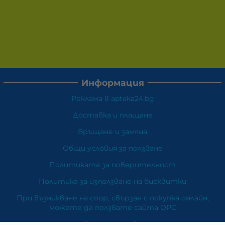
Информация
Реклама в apteka24.bg
Доставка и плащане
Връщане и замяна
Общи условия за ползване
Политиката за поверителност
Политика за използване на бисквитки
При възникване на спор, свързан с покупка онлайн,
можете да ползвате сайта ОРС
Вашите права