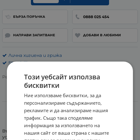
0888 025 454
БЪРЗА ПОРЪЧКА
НАПРАВИ ЗАПИТВАНЕ
ДОБАВИ В ЛЮБИМИ
Лична хигиена и грижа
Standelli
Този уебсайт използва
Рейтинг:
бисквитки
Ние използваме бисквитки, за да
Информация
персонализираме съдържанието,
рекламите и да анализираме нашия
СТАНДЕЛИ ГРЕБЕН ТУПИРАНЕ/
трафик. Също така споделяме
ТОПЛИННА ЗАЩИТА 780404
информация за използването на
Въглероден гребен за разделяне/тупиране на коса,
нашия сайт от ваша страна с нашите
устойчив на температура до 230 градуса.