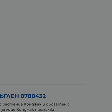
ЪГЛЕН 0780432
то растение Конджак и обогатен с
 за лице Конджак премахва