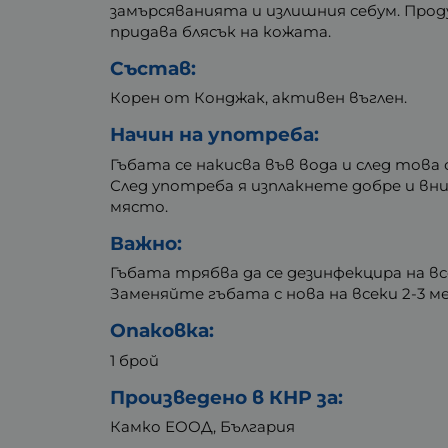
замърсяванията и излишния себум. Про
придава блясък на кожата.
Състав:
Корен от Конджак, активен въглен.
Начин на употреба:
Гъбата се накисва във вода и след това 
След употреба я изплакнете добре и в
място.
Важно:
Гъбата трябва да се дезинфекцира на все
Заменяйте гъбата с нова на всеки 2-3 ме
Опаковка:
1 брой
Произведено в КНР за:
Камко ЕООД, България