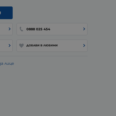
И
0888 025 454
ДОБАВИ В ЛЮБИМИ
а лице