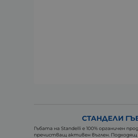
СТАНДЕЛИ ГЪБ
Гъбата на Standelli е 100% органичен п
пречистващ активен въглен. Подходящ е