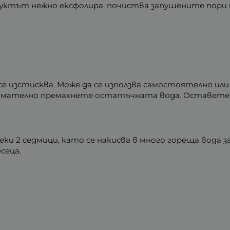
дуктът нежно ексфолира, почиства запушените пори
се изстисква. Може да се използва самостоятелно или с
нимателно премахнете остатъчната вода. Оставете я
ки 2 седмици, като се накисва в много гореща вода з
сеца.