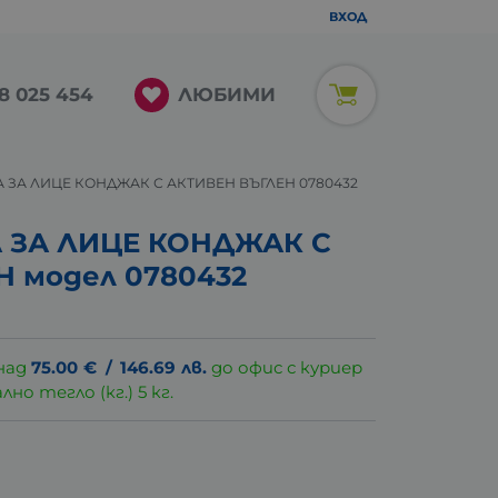
ВХОД
ЛЮБИМИ
8 025 454
 ЗА ЛИЦЕ КОНДЖАК С АКТИВЕН ВЪГЛЕН 0780432
 ЗА ЛИЦЕ КОНДЖАК С
 модел 0780432
над
75.00
€
/
146.69
лв.
до офис с куриер
о тегло (кг.) 5 кг.