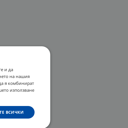
е и да
нето на нашия
 да я комбинират
ашето използване
ТЕ ВСИЧКИ