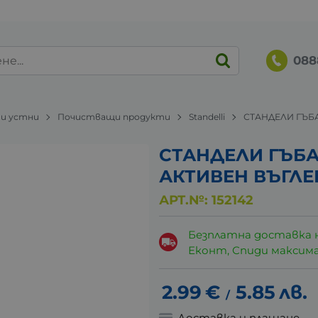
088
 и устни
Почистващи продукти
Standelli
СТАНДЕЛИ ГЪБА
СТАНДЕЛИ ГЪБА
АКТИВЕН ВЪГЛЕН
АРТ.№:
152142
Безплатна доставка 
Еконт, Спиди максималн
2.99
€
5.85
лв.
/
Доставка и плащане