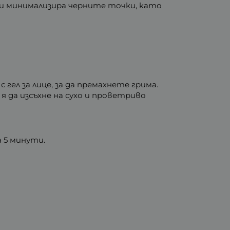
 и минимализира черните точки, като
 гел за лице, за да премахнете грима.
 да изсъхне на сухо и проветриво
а 5 минути.