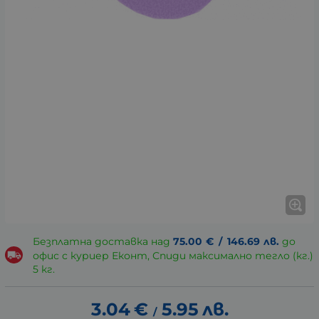
Безплатна доставка над
75.00
€
/
146.69
лв.
до
офис с куриер Еконт, Спиди максимално тегло (кг.)
5 кг.
3.04
€
5.95
лв.
/