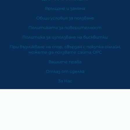
Връщане и замяна
Общи условия за ползване
Политиката за поверителност
Политика за използване на бисквитки
При възникване на спор, свързан с покупка онлайн,
можете да ползвате сайта ОРС
Вашите права
Отказ от сделка
За Нас
Карта на сайта
Контакти
Категории
Храни и хранителни добавки
Козметика