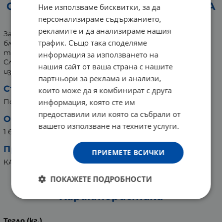
СТАНДЕЛИ БЮТИ БЛЕНДЕР ЛИЛАВА
Ние използваме бисквитки, за да
ГЪБА ЗА ФОН ДЬО ТЕН 780345
персонализираме съдържанието,
рекламите и да анализираме нашия
За перфектен грим. Използва се сух или мокър. Бюти
трафик. Също така споделяме
блендерът е подходящ за лесно нанасяне на фон дьо
тен, коректор, руж или пудра.
информация за използването на
След употреба измийте гъбичката и я оставете да
нашия сайт от ваша страна с нашите
изсъхне.
партньори за реклама и анализи,
Състав:
които може да я комбинират с друга
информация, която сте им
Полиуретан
предоставили или която са събрали от
Опаковка:
вашето използване на техните услуги.
1 брой
Произведено в КНР за:
ПРИЕМЕТЕ ВСИЧКИ
КАМКО ЕООД, България
ПОКАЖЕТЕ ПОДРОБНОСТИ
Характеристики
Тегло (кг.)