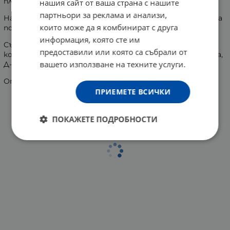
плътност и жизненост на косъма и го изглажда.
нашия сайт от ваша страна с нашите
партньори за реклама и анализи,
Напръсква се върху сух или влажен косъм, във втората
които може да я комбинират с друга
половина по дължина на косъма.
информация, която сте им
Състав: кератинов комплекс, тривитамини ойл,
предоставили или която са събрали от
комплекс термозащита, комплекс от етерични масла,
вашето използване на техните услуги.
Д-пантенол, поликвантериум7, глицерин.
Опаковка: 100 мл.
ПРИЕМЕТЕ ВСИЧКИ
ПОКАЖЕТЕ ПОДРОБНОСТИ