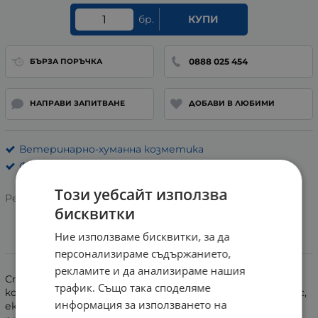
бр.
КУПИ
0888 025 454
БЪРЗА ПОРЪЧКА
НАПРАВИ ЗАПИТВАНЕ
ДОБАВИ В ЛЮБИМИ
Ветеринарно-хуманна козметика
Фарма Вет
Този уебсайт използва
Рейтинг:
бисквитки
Ние използваме бисквитки, за да
Информация
персонализираме съдържанието,
рекламите и да анализираме нашия
Спрей-балсам без отмиване, с термозащита, за
трафик. Също така споделяме
копринено мек и жизнен косъм, с иновативен комплекс,
информация за използването на
екслузивен за серията "Конско чудо". Придава