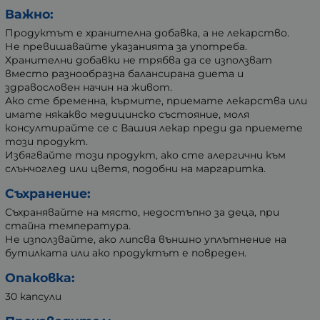
Важно:
Продуктът е хранителна добавка, а не лекарство.
Не превишавайте указанията за употреба.
Хранителни добавки не трябва да се използват
вместо разнообразна балансирана диета и
здравословен начин на живот.
Ако сте бременна, кърмите, приемате лекарства или
имате някакво медицинско състояние, моля
консултирайте се с Вашия лекар преди да приемете
този продукт.
Избягвайте този продукт, ако сте алергични към
слънчоглед или цветя, подобни на маргаритка.
Съхранение:
Съхранявайте на място, недостъпно за деца, при
стайна температура.
Не използвайте, ако липсва външно уплътнение на
бутилката или ако продуктът е повреден.
Опаковка:
30 капсули