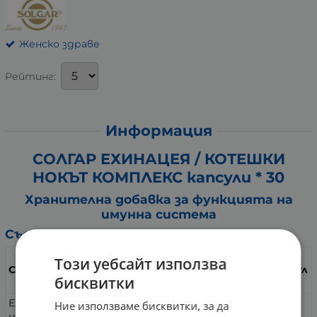
Женско здраве
Рейтинг:
Информация
СОЛГАР ЕХИНАЦЕЯ / КОТЕШКИ
НОКЪТ КОМПЛЕКС капсули * 30
Хранителна добавка за функцията на
имунна система
Състав:
за 2
Този уебсайт използва
Съдържание
капсул
бисквитки
и
Ехинацея пурпурна (Echinacea purpurea) от
400
Ние използваме бисквитки, за да
надземни части на прах
mg