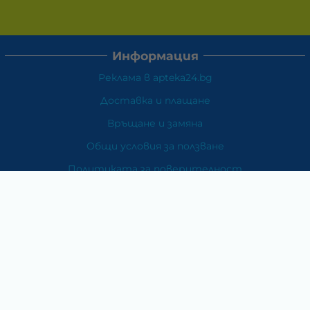
Информация
Реклама в apteka24.bg
Доставка и плащане
Връщане и замяна
Общи условия за ползване
Политиката за поверителност
Политика за използване на бисквитки
При възникване на спор, свързан с покупка онлайн,
можете да ползвате сайта ОРС
Вашите права
Отказ от сделка
За Нас