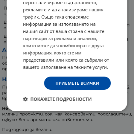
персонализираме съдържанието,
Перуански котешки нокът(Uncaria tomentosa)
300
рекламите и да анализираме нашия
цяла кора екстракт на прах (3:1)
mg
трафик. Също така споделяме
Ехинацея пурпурна(Echinacea purpurea)
информация за използването на
150 mg
екстракт от корен на прах (4:1)
нашия сайт от ваша страна с нашите
Ехинацея ангустифолия (Echinacea angustifolia)
партньори за реклама и анализи,
50 mg
екстракт от корен на прах
които може да я комбинират с друга
Други съставки:
информация, която сте им
Пълнител: малтодекстрин; Растителна капсулна
предоставили или която са събрали от
обвивка: хидроксипропилметил целулоза; агенти
вашето използване на техните услуги.
против слепване: растителен магнезиев стеарат.
Начин на употреба:
ПРИЕМЕТЕ ВСИЧКИ
Приема се като хранителна добавка за възрастни по 2
растителни капсули дневно с чаша вода, най-добре по
време на хранене.
ПОКАЖЕТЕ ПОДРОБНОСТИ
Не съдържа
захар, сол, нишесте, глутен, пшеница,
млечни продукти, соя, мая, консерванти, подсладители,
изкуствени аромати или оцветители.
Подходящо за вегани.