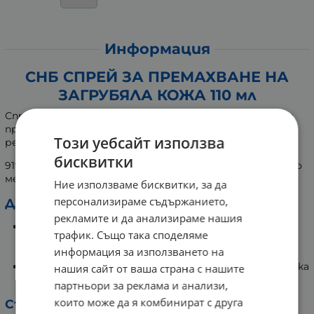
Информация
СНБ СПРЕЙ ЗА ПРЕМАХВАНЕ НА
ЗАГРУБЯЛА КОЖА 110 мл
Спреят SNB омекотява загрубялата кожа и улеснява
премахването й, като задейства естествените
Този уебсайт използва
регенеративни процеси на кожата.
бисквитки
91% от съставките са с натурален произход, съгласно
международен стандарт ISO 16128.
Ние използваме бисквитки, за да
персонализираме съдържанието,
Действие на активните съставки:
рекламите и да анализираме нашия
Чай от липа - Тонизира и успокоява кожата.
трафик. Също така споделяме
Съдейства за заздравяването й като допълва
информация за използването на
действието на включените глицерин и урея.
Масла от евкалипт и лавандула, екстракт от лайка
нашия сайт от ваша страна с нашите
- спомагат за задържане на влагата в кожата.
партньори за реклама и анализи,
които може да я комбинират с друга
Състав: