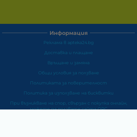
Информация
Реклама в apteka24.bg
Доставка и плащане
Връщане и замяна
Общи условия за ползване
Политиката за поверителност
Политика за използване на бисквитки
При възникване на спор, свързан с покупка онлайн,
можете да ползвате сайта ОРС
Вашите права
Отказ от сделка