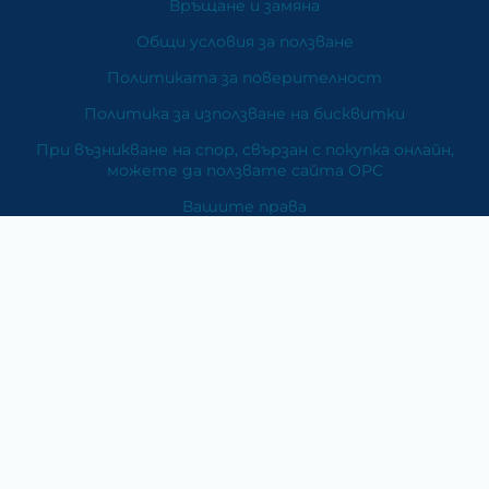
Връщане и замяна
Общи условия за ползване
Политиката за поверителност
Политика за използване на бисквитки
При възникване на спор, свързан с покупка онлайн,
можете да ползвате сайта ОРС
Вашите права
Отказ от сделка
За Нас
Карта на сайта
Контакти
Категории
Храни и хранителни добавки
Козметика