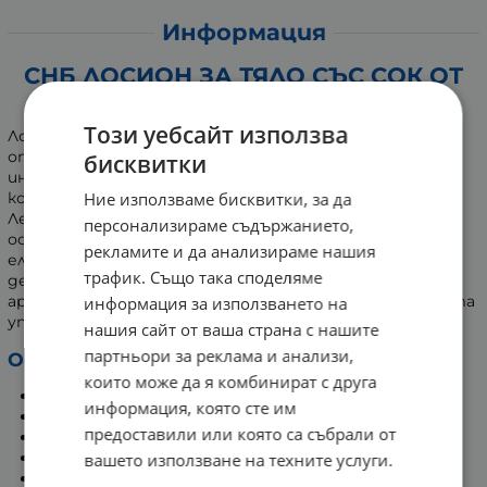
Информация
СНБ ЛОСИОН ЗА ТЯЛО СЪС СОК ОТ
АРОНИЯ 250 мл
Този уебсайт използва
Лосионът за тяло със сок от арония на SNB доставя
оптимална доза хидратация на кожата. Овлажнява
бисквитки
интензивно и регулира съдържанието на влага в
Ние използваме бисквитки, за да
кожата, подобрява цялостно външния й вид и тонус.
Леката му текстура попива бързо след нанасяне и не
персонализираме съдържанието,
оставя мазни следи. Кожата видимо става по-
рекламите и да анализираме нашия
еластична и мека. След нанасянето му, оставя
трафик. Също така споделяме
деликатен ароматен завършек с плодови нотки на
арония, който пленява сетивата. Подходящ е за честа
информация за използването на
употреба и за всеки тип кожа.
нашия сайт от ваша страна с нашите
партньори за реклама и анализи,
Основни предимства:
които може да я комбинират с друга
Регулира влагата в кожата.
информация, която сте им
Интензивно хидратира.
предоставили или която са събрали от
Попива бързо, без да омазнява излишно.
Подобрява тонуса и еластичността ѝ.
вашето използване на техните услуги.
Оставя нежен ароматен финиш.