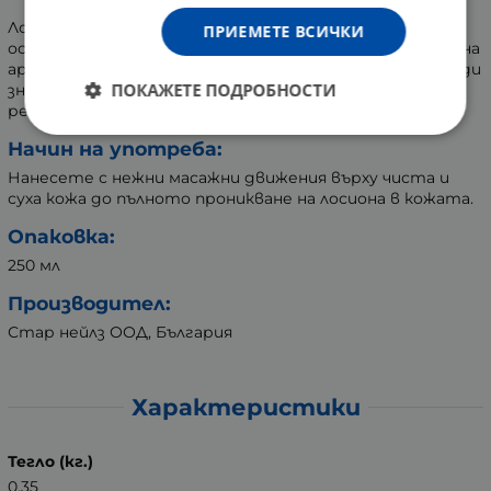
Лосионът за тяло допълва действието на
ПРИЕМЕТЕ ВСИЧКИ
останалите продукти от Серия 365 с аромат на сочна
арония. Особено подходящ е за лятото, когато, поради
ПОКАЖЕТЕ ПОДРОБНОСТИ
значителната загуба на влага, кожата има нужда от
редовно хидратиране и тонизиране.
Начин на употреба:
Нанесете с нежни масажни движения върху чиста и
суха кожа до пълното проникване на лосиона в кожата.
Опаковка:
250 мл
Производител:
Стар нейлз ООД, България
Характеристики
Тегло (кг.)
0.35