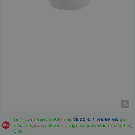
Безплатна доставка над
75.00
€
/
146.69
лв.
до
офис с куриер Еконт, Спиди максимално тегло (кг.)
5 кг.