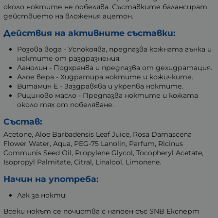
около ноктите не побелява. Съставките балансират
действието на вложения ацетон.
Действия на активните съставки:
Розова вода - Успокоява, предпазва кожната гънка и
ноктите от раздразнения.
Ланолин - Подхранва и предпазва от дехидратация.
Алое вера - Хидратира ноктите и кожичките.
Витамин E - Заздравява и укрепва ноктите.
Рициново масло - Предпазва ноктите и кожата
около тях от побеляване.
Състав:
Acetone, Aloe Barbadensis Leaf Juice, Rosa Damascena
Flower Water, Aqua, PEG-75 Lanolin, Parfum, Ricinus
Communis Seed Oil, Propylene Glycol, Tocopheryl Acetate,
Isopropyl Palmitate, Citral, Linalool, Limonene.
Начин на употреба:
Лак за нокти:
Всеки нокът се почиства с напоен със SNB Експерт