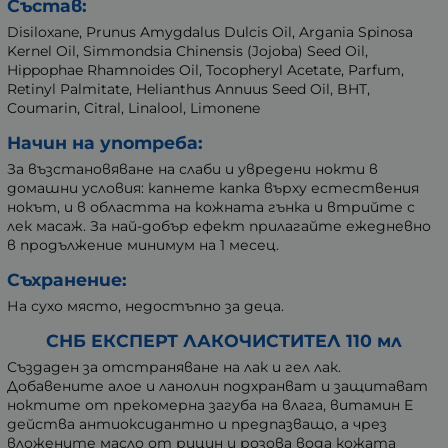
Състав:
Disiloxane, Prunus Amygdalus Dulcis Oil, Argania Spinosa
Kernel Oil, Simmondsia Chinensis (Jojoba) Seed Oil,
Hippophae Rhamnoides Oil, Tocopheryl Acetate, Parfum,
Retinyl Palmitate, Helianthus Annuus Seed Oil, BHT,
Coumarin, Citral, Linalool, Limonene
Начин на употреба:
За възстановяване на слаби и увредени нокти в
домашни условия: капнете капка върху естествения
нокът, и в областта на кожната гънка и втрийте с
лек масаж. За най-добър ефект прилагайте ежедневно
в продължение минимум на 1 месец.
Съхранение:
На сухо място, недостъпно за деца.
СНБ ЕКСПЕРТ ЛАКОЧИСТИТЕЛ 110 мл
Създаден за отстраняване на лак и гел лак.
Добавените алое и ланолин подхранват и защитават
ноктите от прекомерна загуба на влага, витамин E
действа антиоксидантно и предпазващо, а чрез
вложените масло от рицин и розова вода кожата