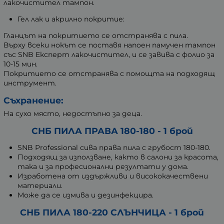
лакочистител тампон.
Гел лак и акрилно покритие:
Гланцът на покритието се отстранява с пила.
Върху всеки нокът се поставя напоен памучен тампон
със SNB Експерт лакочистител, и се завива с фолио за
10-15 мин.
Покритието се отстранява с помощта на подходящ
инструмент.
Съхранение:
На сухо място, недостъпно за деца.
СНБ ПИЛА ПРАВА 180-180 - 1 брой
SNB Professional сива права пила с грубост 180-180.
Подходящ за използване, както в салони за красота,
така и за професионални резултати у дома.
Изработена от издържливи и висококачествени
материали.
Може да се измива и дезинфекцира.
СНБ ПИЛА 180-220 СЛЪНЧИЦА - 1 брой