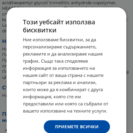
acid/neopentyl glycol/ trimellitic anhydride copolymer,
HEA/IPDI Isocyanurate trimer/Polycaprolactone
crosspolymer, Glycolic acid, Sucrose acetate isobutyrate, N-
butyl alcohol, Etocrylene, TRIS-HEA IPDI isocyanurate trimer,
Този уебсайт използва
Lactic acid, Malic acid, Hexanal, Trimethylpentanediyl
бисквитки
dibenzoate, Aqua, Polyvinyl butyral, Panthenol, CI 60725.
Ние използваме бисквитки, за да
Начин на употреба:
персонализираме съдържанието,
Нанесете върху почистени естествени нокти.
рекламите и да анализираме нашия
Повторете покритието след 2-3 дни.
Препоръка: Нанасяйте на увредени нокти след
трафик. Също така споделяме
отстраняване на ноктопластика или гел лак.
информация за използването на
Поставяйте 2 пъти в седмицата или като основа под
нашия сайт от ваша страна с нашите
цветен лак за нокти.
партньори за реклама и анализи,
Съхранение:
които може да я комбинират с друга
На сухо място, недостъпно за деца.
информация, която сте им
предоставили или която са събрали от
СНБ МАСЛО ЗА ТЕРАПИЯ НА НОКТИ 15 мл
вашето използване на техните услуги.
Предимства на SNB Масло за терапия на
нокти:
ПРИЕМЕТЕ ВСИЧКИ
Укрепва и възстановява слаби и увредени нокти.