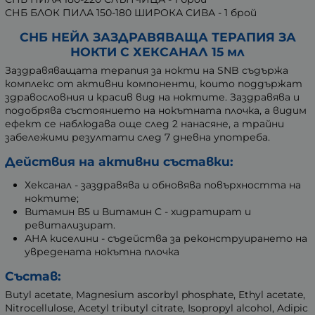
СНБ БЛОК ПИЛА 150-180 ШИРОКА СИВА - 1 брой
СНБ НЕЙЛ ЗАЗДРАВЯВАЩА ТЕРАПИЯ ЗА
НОКТИ С ХЕКСАНАЛ 15 мл
Заздравяващата терапия за нокти на SNB съдържа
комплекс от активни компоненти, които поддържат
здравословния и красив вид на ноктите. Заздравява и
подобрява състоянието на нокътната плочка, а видим
ефект се наблюдава още след 2 нанасяне, а трайни
забележими резултати след 7 дневна употреба.
Действия на активни съставки:
Хексанал - заздравява и обновява повърхността на
ноктите;
Витамин В5 и Витамин С - хидратират и
ревитализират.
АНА киселини - съдейства за реконструирането на
увредената нокътна плочка
Състав:
Butyl acetate, Magnesium ascorbyl phosphate, Ethyl acetate,
Nitrocellulose, Acetyl tributyl citrate, Isopropyl alcohol, Adipic