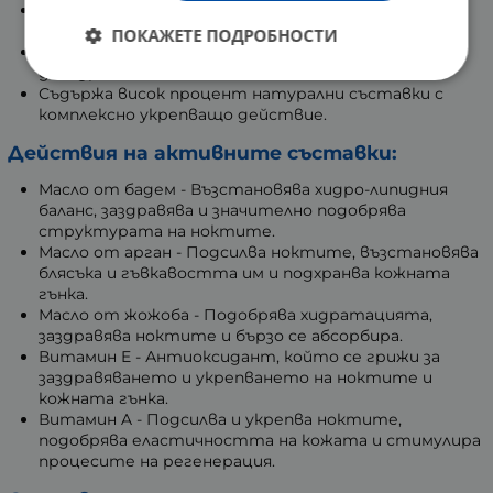
Възстановява еластичността и подхранва
кожната гънка.
ПОКАЖЕТЕ ПОДРОБНОСТИ
Предпазва нокътната плочка и кожната гънка от
дехидратация.
Съдържа висок процент натурални съставки с
комплексно укрепващо действие.
Действия на активните съставки:
Масло от бадем - Възстановява хидро-липидния
баланс, заздравява и значително подобрява
структурата на ноктите.
Масло от арган - Подсилва ноктите, възстановява
блясъка и гъвкавостта им и подхранва кожната
гънка.
Масло от жожоба - Подобрява хидратацията,
заздравява ноктите и бързо се абсорбира.
Витамин E - Антиоксидант, който се грижи за
заздравяването и укрепването на ноктите и
кожната гънка.
Витамин A - Подсилва и укрепва ноктите,
подобрява еластичността на кожата и стимулира
процесите на регенерация.