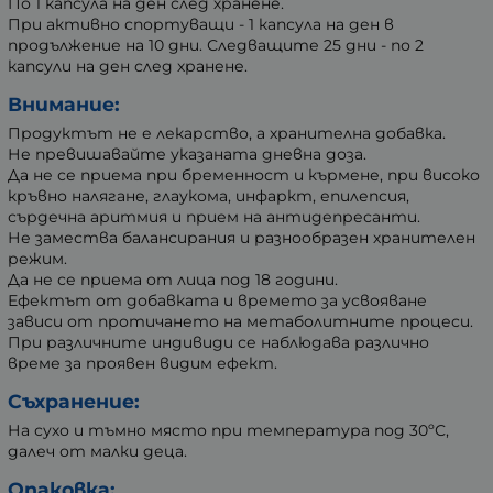
По 1 капсула на ден след хранене.
При активно спортуващи - 1 капсула на ден в
продължение на 10 дни. Следващите 25 дни - по 2
капсули на ден след хранене.
Внимание:
Продуктът не е лекарство, а хранителна добавка.
Не превишавайте указаната дневна доза.
Да не се приема при бременност и кърмене, при високо
кръвно налягане, глаукома, инфаркт, епилепсия,
сърдечна аритмия и прием на антидепресанти.
Не замества балансирания и разнообразен хранителен
режим.
Да не се приема от лица под 18 години.
Ефектът от добавката и времето за усвояване
зависи от протичането на метаболитните процеси.
При различните индивиди се наблюдава различно
време за проявен видим ефект.
Съхранение:
На сухо и тъмно място при температура под 30ºС,
далеч от малки деца.
Опаковка: