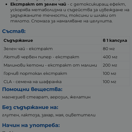
Екстракт от зелен чай
- с детоксикиращ ефект,
ускорява метаболизма и съдейства за извеждане на
задържаните течности, токсини и шлаки от
тялото. Спомага за намаляване на целулита.
Състав:
Съдържание
в 1 капсула
Зелен чай - екстракт
80 мг
Лютив червен пипер - екстракт
400 мг
Малинови кетони - екстракт от малини
200 мг
Горчив портокал екстракт
100 мг
CLA - семена на шафранка
100 мг
Помощни вещества:
магнезиев стеарат, аерозил, желатин
Без съдържание на:
глутен, лактоза, захар, мая, оцветители
Начин на употреба: