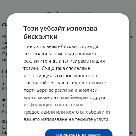
Информация
СИНХРОЛАЙН ТИОСПОТ УЛТРА крем SPF 50
Този уебсайт използва
бисквитки
Високо ефективна емулсия специално предназначена за
лечение на широко разпространени или локализирани
Ние използваме бисквитки, за да
области на хиперпигментация на лицето и тялото.
персонализираме съдържанието,
Приятната форма се абсорбира веднага и не оставя
никакви лепкави или мазни остатъци.
рекламите и да анализираме нашия
трафик. Също така споделяме
Начин на приложение
:
информация за използването на
Нанесете два пъти дневно върху чиста суха кожа
нашия сайт от ваша страна с нашите
засегната от хиперпигментация. Масажирайте
кожата, до пълното абсорбиране на крема.
партньори за реклама и анализи,
които може да я комбинират с друга
Активни съставки
информация, която сте им
Тиоктовата киселина, етил линолеат, дионова
киселина, млечна киселина, UVA - UVB филтри.
предоставили или която са събрали от
вашето използване на техните услуги.
Състав:
Aqua (Water), Ethylhexyl Methoxycinnamate,
Diethylamino Hydroxybenzoyl Hexyl Benzoate,
Methylpropanediol, Triethylhexanoin, Octocrylene, Methylene
ПРИЕМЕТЕ ВСИЧКИ