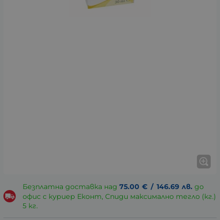
Безплатна доставка над
75.00
€
/
146.69
лв.
до
офис с куриер Еконт, Спиди максимално тегло (кг.)
5 кг.