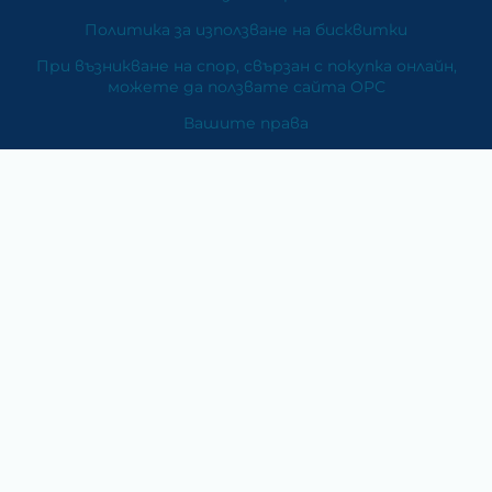
Политика за използване на бисквитки
При възникване на спор, свързан с покупка онлайн,
можете да ползвате сайта ОРС
Вашите права
Отказ от сделка
За Нас
Карта на сайта
Контакти
Категории
Храни и хранителни добавки
Козметика
Хигиена и защита
Перилни и почистващи препарати
Литература