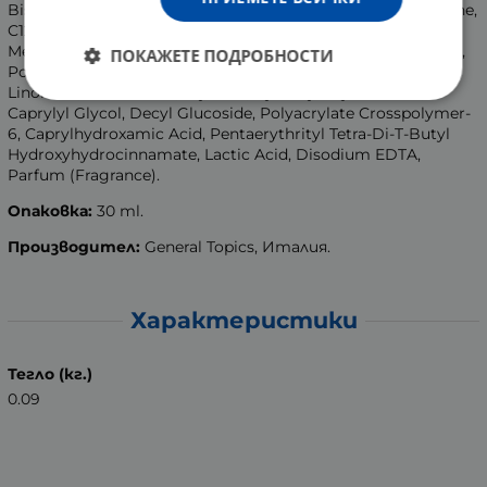
Bis-Benzotriazolyl Tetramethylbutylphenol, Dimethyl Sulfone,
C12-15 Alkyl Benzoate, Steareth-2, Bisethylhexyloxyphenol
Methoxyphenyl Triazine, Steareth-21, Phenylethyl Resorcinol,
ПОКАЖЕТЕ ПОДРОБНОСТИ
Polymethylsilsesquioxane, Acetyl Glucosamine, Ethyl
Linoleate, Ferulic Acid, Glycerin, Hydroxyethylcellulose,
Caprylyl Glycol, Decyl Glucoside, Polyacrylate Crosspolymer-
6, Caprylhydroxamic Acid, Pentaerythrityl Tetra-Di-T-Butyl
Hydroxyhydrocinnamate, Lactic Acid, Disodium EDTA,
Parfum (Fragrance).
Опаковка:
30 ml.
Производител:
General Topics, Италия.
Характеристики
Тегло (кг.)
0.09