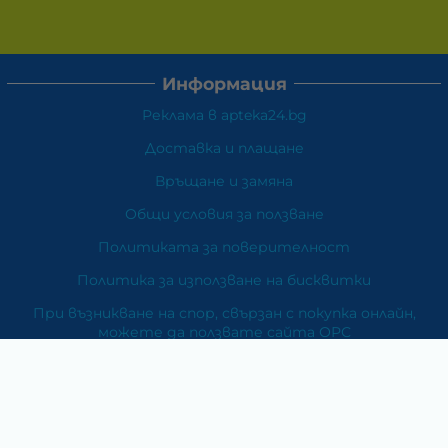
Информация
Реклама в apteka24.bg
Доставка и плащане
Връщане и замяна
Общи условия за ползване
Политиката за поверителност
Политика за използване на бисквитки
При възникване на спор, свързан с покупка онлайн,
можете да ползвате сайта ОРС
Вашите права
Отказ от сделка
За Нас