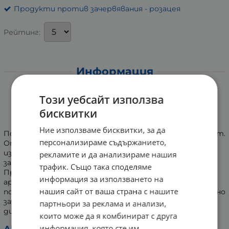
Продукти против зачервявания - розацея
Рейтинг:
Информация
СИНХРОЛАЙН РОЗАКЮР
Този уебсайт използва
ПОЧИСТВАЩО МЛЯКО ЗА КОЖА С
бисквитки
ПРОЯВИ НА РОЗАЦЕЯ 200 мл
Ние използваме бисквитки, за да
Почистващо мляко с успокояващ и хидратиращ ефект.
персонализираме съдържанието,
Отлично почиства лицето и шията и може да се
използва за премахване на грим. Използва се при
рекламите и да анализираме нашия
зачервяване на кожата, розацея, телангиектазии.
трафик. Също така споделяме
Продуктите от серията ROSACURE не съдържат
информация за използването на
ароматни компоненти и парабени. Те почистват и
нашия сайт от ваша страна с нашите
поддържат кожата с перманентно и интермитентно
зачервяване, обикновено съпроводено с усещане за
партньори за реклама и анализи,
дискомфорт и повишена чувствителност.
които може да я комбинират с друга
информация, която сте им
Активни съставки: