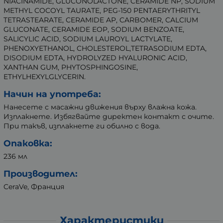
NIACINAMIDE, GLUCONOLACTONE, CERAMIDE NP, SODIUM
METHYL COCOYL TAURATE, PEG-150 PENTAERYTHRITYL
TETRASTEARATE, CERAMIDE AP, CARBOMER, CALCIUM
GLUCONATE, CERAMIDE EOP, SODIUM BENZOATE,
SALICYLIC ACID, SODIUM LAUROYL LACTYLATE,
PHENOXYETHANOL, CHOLESTEROL,TETRASODIUM EDTA,
DISODIUM EDTA, HYDROLYZED HYALURONIC ACID,
XANTHAN GUM, PHYTOSPHINGOSINE,
ETHYLHEXYLGLYCERIN.
Начин на употреба:
Нанесете с масажни движения върху влажна кожа.
Изплакнете. Избягвайте директен контакт с очите.
При такъв, изплакнете ги обилно с вода.
Опаковка:
236 мл
Производител:
CeraVe, Франция
Характеристики