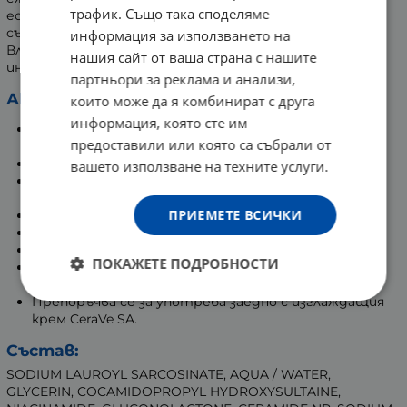
трафик. Също така споделяме
естествената дермална бариера, благодарение
съдържанието на
три основни серамида
.
информация за използването на
Вложената
хиалуронова киселина
хидратира
нашия сайт от ваша страна с нашите
интензивно и в дълбочина.
партньори за реклама и анализи,
Акценти:
които може да я комбинират с друга
информация, която сте им
Гел, подходящ за суха, груба, неравна кожа, както и
предоставили или която са събрали от
такава, предразположена към Кератоза пиларис;
Нежно премахва мръсотията и грима;
вашето използване на техните услуги.
Активни съставки: салицилова и хиалуронова
киселина;
ПРИЕМЕТЕ ВСИЧКИ
Без ексфолиращи частици и аромати;
Некомедоногенен продукт;
Не предизвиква раздразнения;
ПОКАЖЕТЕ ПОДРОБНОСТИ
Съдържа 3 основни серамида за защита на
естествената бариера на кожата;
Препоръчва се за употреба заедно с изглаждащия
крем CeraVe SA.
Състав:
SODIUM LAUROYL SARCOSINATE, AQUA / WATER,
GLYCERIN, COCAMIDOPROPYL HYDROXYSULTAINE,