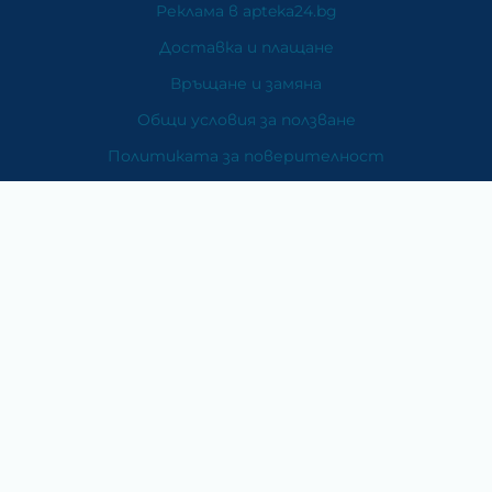
Реклама в apteka24.bg
Доставка и плащане
Връщане и замяна
Общи условия за ползване
Политиката за поверителност
Политика за използване на бисквитки
При възникване на спор, свързан с покупка онлайн,
можете да ползвате сайта ОРС
Вашите права
Отказ от сделка
За Нас
Карта на сайта
Контакти
Категории