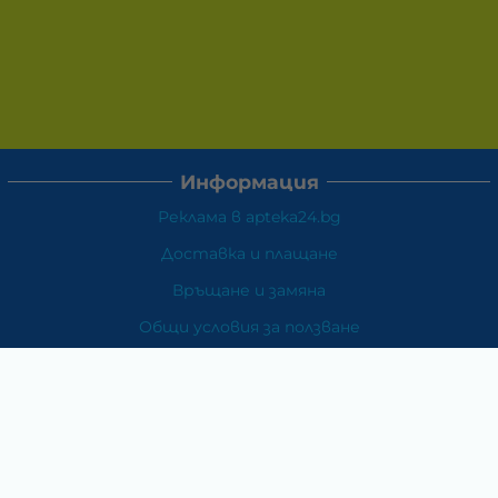
Информация
Реклама в apteka24.bg
Доставка и плащане
Връщане и замяна
Общи условия за ползване
Политиката за поверителност
Политика за използване на бисквитки
При възникване на спор, свързан с покупка онлайн,
можете да ползвате сайта ОРС
Вашите права