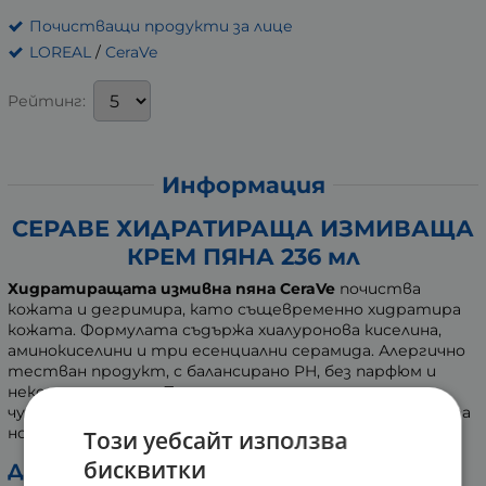
Почистващи продукти за лице
LOREAL
/
CeraVe
Рейтинг:
Информация
СЕРАВЕ ХИДРАТИРАЩА ИЗМИВАЩА
КРЕМ ПЯНА 236 мл
Хидратиращата измивна пяна CeraVe
почиства
кожата и дегримира, като същевременно хидратира
кожата. Формулата съдържа хиалуронова киселина,
аминокиселини и три есенциални серамида. Алергично
тестван продукт, с балансирано PH, без парфюм и
некомедоногенен. Пяната е подходяща за
чувствителна, нормална към суха кожа, както и за хора
носещи контактни лещи.
Този уебсайт използва
бисквитки
Действие на активните съставки: