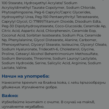
100 Stearate, Hydroxyethyl Acrylate/ Sodium
Acryloyldimethyl Taurate Copolymer, Sodium Chloride,
Phytosphingosine, Peg-6 Caprylic/Capric Glycerides,
Hydroxyethyl Urea, Peg-150 Pentaerythrityl Tetrastearate,
Caprylyl Glycol, Ci 77891/Titanium Dioxide, Disodium Edta,
Peg-30 Dipolyhydroxystearate, Coco-Glucoside, Ceramide Ap,
Citric Acid, Aspartic Acid, Chlorphenesin, Ceramide Eop,
Coconut Acid, Sorbitan Isostearate, Sodium Pca, Ceramide
Np, Phenylalanine, Glycol Distearate, Alanine, Carbomer,
Phenoxyethanol, Glyceryl Stearate, Isoleucine, Glyceryl Oleate,
Sodium Hyaluronate, Trideceth-6, Cholesterol, Glycine,
Proline, Cetearyl Alcohol Behentrimonium Methosulfate,
Sodium Benzoate, Threonine, Sodium Lauroyl Lactylate,
Sodium Hydroxide, Serine, Salicylic Acid, Arginine, Sodium
Lactate, Valine.
Начин на употреба:
Нанесете кремът на влажна кожа, с леки кръгообразни
движения. Изплакнете добре.
Важно:
Избягвайте контакт с очите. В случай на такъв,
изплакнете незабавно.