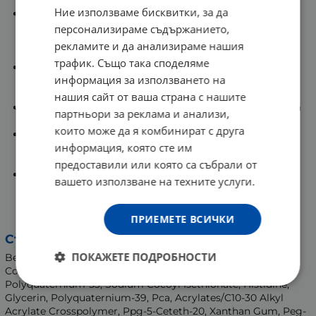
Ние използваме бисквитки, за да
Сърфактант на базата на аминокиселина -
преобразува кремообразния измиващ продукт в
персонализираме съдържанието,
деликатна пяна, която нежно и ефективно
рекламите и да анализираме нашия
отстранява грим, омазняване и замърсявания.
трафик. Също така споделяме
Серамиди - съдействат за поддържане и
информация за използването на
възстановяване на естествените бариерни
свойства на кожата.
нашия сайт от ваша страна с нашите
Хиалуронова киселина - съдейства за задържане на
партньори за реклама и анализи,
естествената хидратация на кожата.
които може да я комбинират с друга
Аминокиселини - спомагат за поддържане на
информация, която сте им
естествените хидратиращи фактори в кожата
(NMF), които привличат и задържат влагата.
предоставили или която са събрали от
Технология MVE - Патентована система, която
вашето използване на техните услуги.
продължително и поетапно освобождава
хидратиращите съставки във времето и
осигуряват дълготрайна хидратация.
ПРИЕМЕТЕ ВСИЧКИ
Състав:
ПОКАЖЕТЕ ПОДРОБНОСТИ
Benzoic Acid, Aqua/Water, Polysorbate 60, Sodium Methyl
Cocoyl Taurate, Ethylhexylglycerin, Coco-Betaine,
Polyquaternium-53, Sodium Cocoyl Isethionate, Histidine,
Glycerin, Polyquaternium-39, Pca, Acrylates/C10-30 Alkyl
Acrylate Crosspolymer, Ppg-5-Ceteth-20, Xanthan Gum, Peg-