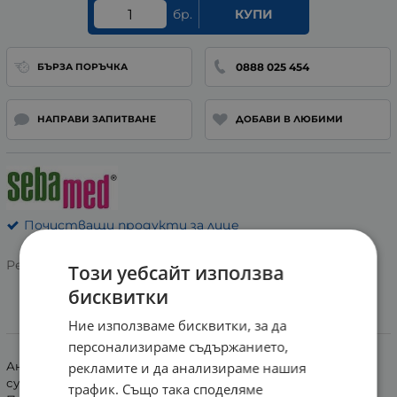
бр.
КУПИ
0888 025 454
БЪРЗА ПОРЪЧКА
НАПРАВИ ЗАПИТВАНЕ
ДОБАВИ В ЛЮБИМИ
Почистващи продукти за лице
Рейтинг:
Този уебсайт използва
бисквитки
Ние използваме бисквитки, за да
Информация
персонализираме съдържанието,
рекламите и да анализираме нашия
Антибактериалната почистваща пяна се използва
сутрин и вечер, след което се изплаква обилно с вода.
трафик. Също така споделяме