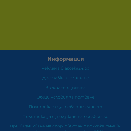
Информация
Реклама в apteka24.bg
Доставка и плащане
Връщане и замяна
Общи условия за ползване
Политиката за поверителност
Политика за използване на бисквитки
При възникване на спор, свързан с покупка онлайн,