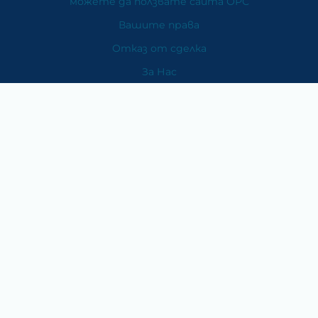
можете да ползвате сайта ОРС
Вашите права
Отказ от сделка
За Нас
Карта на сайта
Контакти
Категории
Храни и хранителни добавки
Козметика
Хигиена и защита
Перилни и почистващи препарати
Литература
Подаръци за медици