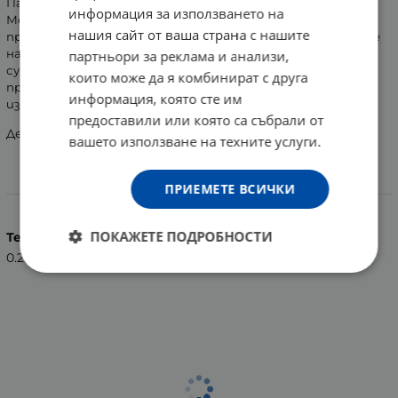
Патентованата активна съставка на продукта
информация за използването на
Монталин С40, която ефективно се бори с бактерията
нашия сайт от ваша страна с нашите
причиняваща акне, предпазва от повторното образуване
на комедони. Антибактериалната пяна без алкални
партньори за реклама и анализи,
субстанции почиства нежно порите в дълбочина,
които може да я комбинират с друга
премахва излишната кожна мазнина и комедони, без да
информация, която сте им
изсушава кожата.
предоставили или която са събрали от
Дерматологично и клинично тестван продукт.
вашето използване на техните услуги.
ПРИЕМЕТЕ ВСИЧКИ
Характеристики
ПОКАЖЕТЕ ПОДРОБНОСТИ
Тегло (кг.)
0.22