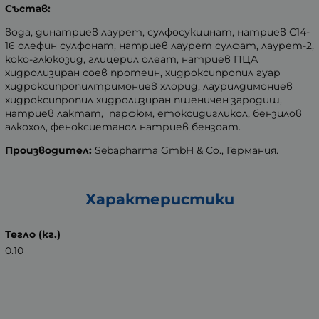
Състав:
вода, динатриев лаурет, сулфосукцинат, натриев С14-
16 олефин сулфонат, натриев лаурет сулфат, лаурет-2,
коко-глюкозид, глицерил олеат, натриев ПЦА
хидролизиран соев протеин, хидроксипропил гуар
хидроксипропилтримониев хлорид, лаурилдимониев
хидроксипропил хидролизиран пшеничен зародиш,
натриев лактат, парфюм, етоксидигликол, бензилов
алкохол, феноксиетанол натриев бензоат.
Производител:
Sebapharma GmbH & Co., Германия.
Характеристики
Тегло (кг.)
0.10