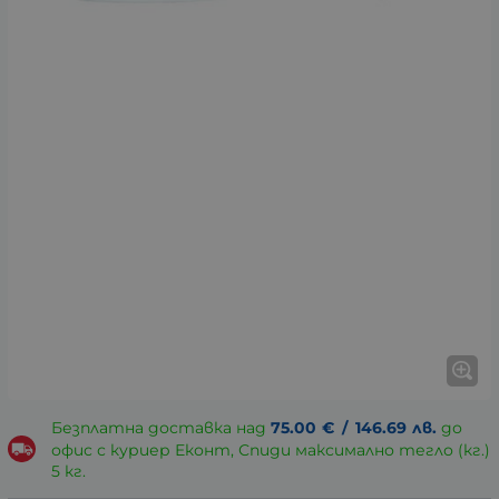
Безплатна доставка над
75.00
€
/
146.69
лв.
до
офис с куриер Еконт, Спиди максимално тегло (кг.)
5 кг.