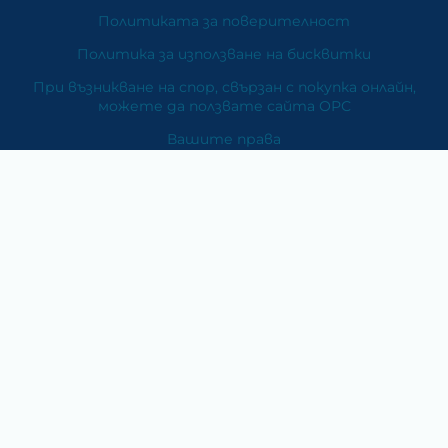
Политиката за поверителност
Политика за използване на бисквитки
При възникване на спор, свързан с покупка онлайн,
можете да ползвате сайта ОРС
Вашите права
Отказ от сделка
За Нас
Карта на сайта
Контакти
Категории
Храни и хранителни добавки
Козметика
Хигиена и защита
Перилни и почистващи препарати