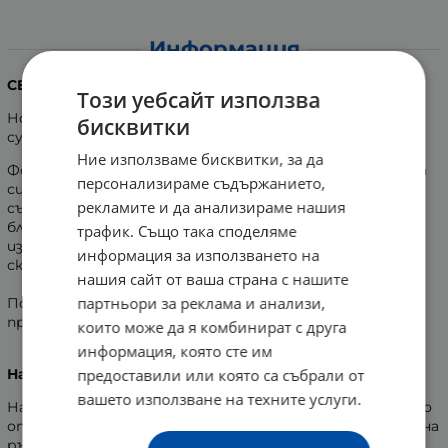
Информация
СЕБА МЕД ШАМПОАН ПРОТИВ ПЪРХОТ 200 мл.
Този уебсайт използва
Нова специална формула с меки активни почистващи
бисквитки
субстанции за нежно почистване на косата и скалпа.
Ние използваме бисквитки, за да
Формула без сапун, намалява пърхота чрез активната
персонализираме съдържанието,
си съставка- пироктон оламин. Овлажняващите
рекламите и да анализираме нашия
съставки съживяват косата и я поддържат силна и
блестяща. Нормалното за кожата рН 5,5 подпомага
трафик. Също така споделяме
изграждането на киселинната мантия на кожата на
информация за използването на
скалпа.
нашия сайт от ваша страна с нашите
партньори за реклама и анализи,
Подходящ за употреба при т. нар. мазен пърхот,
причинен от себореен дерматит на скалпа.
които може да я комбинират с друга
информация, която сте им
предоставили или която са събрали от
Начин на употреба:
вашето използване на техните услуги.
Намокрете косата си. Използвайте малко количество
от шампоана, като го превърнете в пяна в дланите на
ръцете си. Оставете шампоанът да подейства за 3