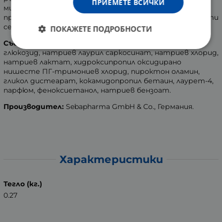
ПРИЕМЕТЕ ВСИЧКИ
минути. Изплакнете обилно с вода. Повторете
приложението ако е необходимо. Използвайте 2-3 пъти
седмично.
ПОКАЖЕТЕ ПОДРОБНОСТИ
Състав:
вода, натриев лаурет сулфат, лаурил
глюкозид, натриев лаурил саркосинат, натриев хлорид,
натриев лактат, хидроксипропил оксидирано
нишесте ПГ-тримониев хлорид, пироктон оламин,
гликол дистеарат, кокамидопропил бетаин, лаурет-4,
парфюм, феноксиетанол, натриев бензоат.
Производител:
Sebapharma GmbH & Co., Германия.
Характеристики
Тегло (кг.)
0.27