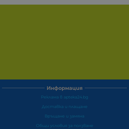
Информация
Реклама в apteka24.bg
Доставка и плащане
Връщане и замяна
Общи условия за ползване