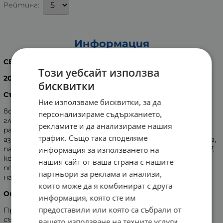
Рейтинг:
Информация
СЕБА МЕД КРЕМ ПРОТИВ СТРИИ
Този уебсайт използва
200 мл.
бисквитки
Състав:
Ние използваме бисквитки, за да
вода, масло от Persea gratissima, цетеарил оливат,
персонализираме съдържанието,
глицерин, пентилен гликол, масло от Butyrospermum
рекламите и да анализираме нашия
parkii, сорбитан оливат, цетилов палмитат,
трафик. Също така споделяме
азиаткозид, азиатична киселина, мадеказична киселина,
палмитоил олигопептид, палмитоил тетрапептид-7,
информация за използването на
коко глюкозид, натриев карбомер, натриев
нашия сайт от ваша страна с нашите
полиакрилат, бутилен гликол, натриев лактат,
партньори за реклама и анализи,
натриев цитрат, парфюм.
които може да я комбинират с друга
Описание:
информация, която сте им
предоставили или която са събрали от
Предотвратява появата на нови и намалява
съществуващите стрии.
вашето използване на техните услуги.