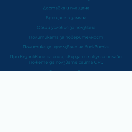
Доставка и плащане
Връщане и замяна
Общи условия за ползване
Политиката за поверителност
Политика за използване на бисквитки
При възникване на спор, свързан с покупка онлайн,
можете да ползвате сайта ОРС
Вашите права
Отказ от сделка
За Нас
Карта на сайта
Контакти
Категории
Храни и хранителни добавки