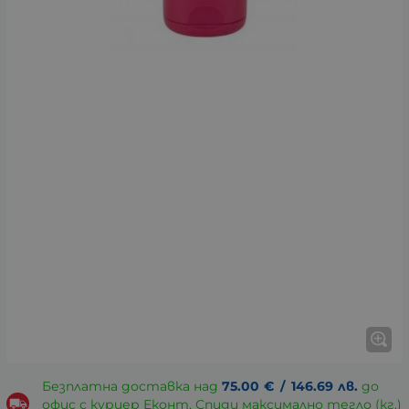
Безплатна доставка над
75.00
€
/
146.69
лв.
до
офис с куриер Еконт, Спиди максимално тегло (кг.)