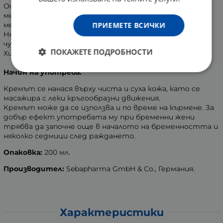
Осигурява поддържаща грижа на кожата след
мезотерапия, промяна в размера на гърдите, след
ПРИЕМЕТЕ ВСИЧКИ
медицински процедури или липосукция.
Не оцветява дрехите. Подходящ за всички
чувствителни области на тялото.
ПОКАЖЕТЕ ПОДРОБНОСТИ
Хипоалергенен.
Начин на употреба:
Кремът се нанася върху чиста и суха кожа, като се
масажира с леки кръгообразни движения.
Кремът може да се използва и по време на кърмене. За
добър ефект употребата му при бременни жени
трябва да започне още в началото на бременността и
няколко седмици след раждането.
Опаковка:
200 мл.
Производител:
Sebapharma GmbH & Co., Германия.
Характеристики