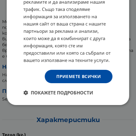
рекламите и да анализираме нашия
БЛОКЧЕ
трафик. Също така споделяме
Формула без сълзи
информация за използването на
Мека успокояваща формула, 100% без сапун и алкали,
нашия сайт от ваша страна с нашите
подпомага развитието на киселинната обвивка на
партньори за реклама и анализи,
кожата. Естествените овлажняващи агенти урея,
които може да я комбинират с друга
витамини и аминокиселини остават нежната кожа на
бебето гладка и мека. Витамин Е предпазва от
информация, която сте им
вредното въздействие на околната среда. Формулата
предоставили или която са събрали от
е без консерванти.
вашето използване на техните услуги.
Начин на употреба:
Нанася се върху кожата до получаване на нежна пяна,
ПРИЕМЕТЕ ВСИЧКИ
след което се изплаква обилно.
Производител:
ПОКАЖЕТЕ ПОДРОБНОСТИ
Sebapharma GmbH & Co., Германия
Характеристики
Тегло (кг.)