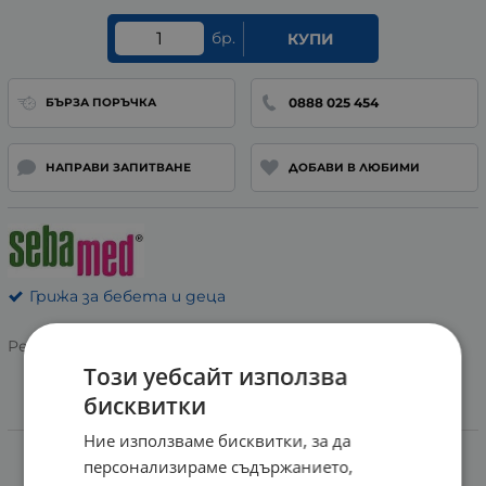
бр.
КУПИ
0888 025 454
БЪРЗА ПОРЪЧКА
НАПРАВИ ЗАПИТВАНЕ
ДОБАВИ В ЛЮБИМИ
Грижа за бебета и деца
Рейтинг:
Този уебсайт използва
бисквитки
Информация
Ние използваме бисквитки, за да
персонализираме съдържанието,
СЕБА МЕД БЕБЕ ИЗМИВАЩО