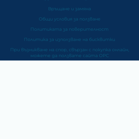
Връщане и замяна
Общи условия за ползване
Политиката за поверителност
Политика за използване на бисквитки
При възникване на спор, свързан с покупка онлайн,
можете да ползвате сайта ОРС
Вашите права
Отказ от сделка
За Нас
Карта на сайта
Контакти
Категории
Храни и хранителни добавки
Козметика