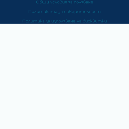
Общи условия за ползване
Политиката за поверителност
Политика за използване на бисквитки
При възникване на спор, свързан с покупка онлайн,
можете да ползвате сайта ОРС
Вашите права
Отказ от сделка
За Нас
Карта на сайта
Контакти
Категории
Храни и хранителни добавки
Козметика
Хигиена и защита