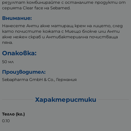
резултат комбинирайте с останалите продукти от
серията Clear face на Sebamed.
Внимание:
Нанесете Анти акне матиращ крем на лицето, след
като почистите кожата с Миещо блокче или Анти
акне нежен скраб и Антибактериална почистваща
пяна.
Опаковка:
50 мл
Производител:
Sebapharma GmbH & Co., Германия
Характеристики
Тегло (кг.)
0.10