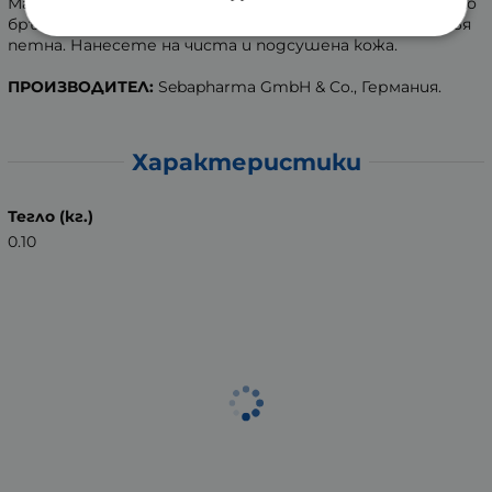
Масажирайте Себамед афтършейв балсама след всяко
бръснене. Балсамът бързо се обсорбира без да оставя
петна. Нанесете на чиста и подсушена кожа.
ПРОИЗВОДИТЕЛ:
Sebapharma GmbH & Co., Германия.
Характеристики
Тегло (кг.)
0.10