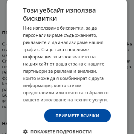
Този уебсайт използва
АФТЪРШЕЙВ БАЛСАМ
бисквитки
100 мл
Ние използваме бисквитки, за да
ПРЕДНАЗНАЧЕНИЕ:
персонализираме съдържанието,
рекламите и да анализираме нашия
С физиологичната си стойност на рН 5.5 за здрава кожа
трафик. Също така споделяме
и активният комплекс от растителни фитостероли
и бизаболол, овлажнява и защитава вашата кожа.
информация за използването на
Стойността от рН 5.5 увеличава защитната функция
нашия сайт от ваша страна с нашите
на кожата срещу вредните влияния на околната среда.
партньори за реклама и анализи,
Регенерира и възстановява кожат. Естествените
които може да я комбинират с друга
фотостероли ефективно омекотяват и успокояват
кожата след всяко бръснене. Зачервяването,
информация, която сте им
раздразнението и сърбежа се повлияват незабавно.
предоставили или която са събрали от
Бизбололът бързо облекчава възпалението и
вашето използване на техните услуги.
зачервяването. Дерматологично тестван. За
нормална, мазна и суха кожа.
ПРИЕМЕТЕ ВСИЧКИ
НАЧИН НА УПОТРЕБА:
ПОКАЖЕТЕ ПОДРОБНОСТИ