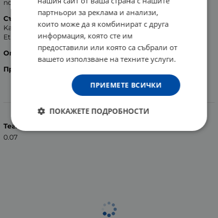
нашия сайт от ваша страна с нашите
подходящ е за алергични и чувствителни кожи.
партньори за реклама и анализи,
Състав:
Sodium Palmate, Sodium Palm Kernelate, Aqua,
които може да я комбинират с друга
Kaolin, Sodium Chloride, Glycerin, Parfum, Tetrasodium
информация, която сте им
Etidronate (HEDP), Tetrasodium EDTA, Cl 77891.
предоставили или която са събрали от
Опаковка:
60 гр.
вашето използване на техните услуги.
Производител:
Ния - Милва, България.
ПРИЕМЕТЕ ВСИЧКИ
Характеристики
ПОКАЖЕТЕ ПОДРОБНОСТИ
Тегло (кг.)
0.07