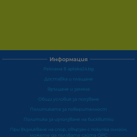
Информация
Реклама в apteka24.bg
Доставка и плащане
Връщане и замяна
Общи условия за ползване
Политиката за поверителност
Политика за използване на бисквитки
При възникване на спор, свързан с покупка онлайн,
можете да ползвате сайта ОРС