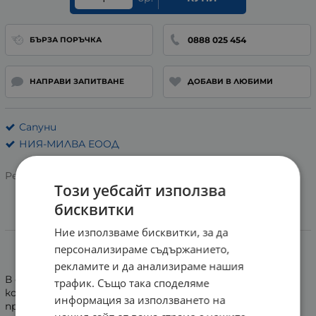
0888 025 454
БЪРЗА ПОРЪЧКА
НАПРАВИ ЗАПИТВАНЕ
ДОБАВИ В ЛЮБИМИ
Сапуни
НИЯ-МИЛВА ЕООД
Рейтинг:
Този уебсайт използва
бисквитки
Информация
Ние използваме бисквитки, за да
персонализираме съдържанието,
САПУН С ХУМА 60 гр. НИЯ МИЛВА
рекламите и да анализираме нашия
В състава на сапуна е включена бяла каолинова хума,
трафик. Също така споделяме
която почиства, тонизира и подхранва кожата,
информация за използването на
придавайки й еластичност и мекота. Изключително