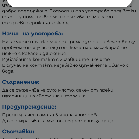
излагане на слънце, той оставя кожата мека, гладка и
добре поддържана. Подходящ е за употреба през всеки
сезон - у дома, по време на пътуване или като
ежедневна грижа за кожата.
Начин на употреба:
Нанасяйте тънък слой от крема сутрин и вечер върху
проблемните участъци от кожата и масажирайте
нежно с кръгови движения.
Избягвайте контакт с лигавиците и очите.
В случай на контакт, незабавно изплакнете обилно с
вода.
Съхранение:
Да се съхранява на сухо място, далеч от преки
източници на светлина и топлина.
Предупреждение:
Предназначен само за външна употреба.
Да се съхранява на място, недостъпно за деца!
Съставки: