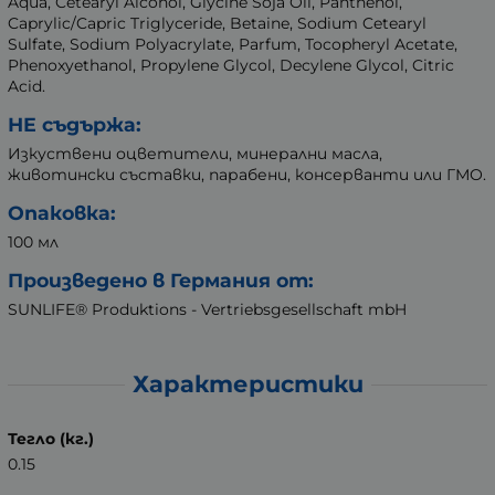
Aqua, Cetearyl Alcohol, Glycine Soja Oil, Panthenol,
Caprylic/Capric Triglyceride, Betaine, Sodium Cetearyl
Sulfate, Sodium Polyacrylate, Parfum, Tocopheryl Acetate,
Phenoxyethanol, Propylene Glycol, Decylene Glycol, Citric
Acid.
НЕ съдържа:
Изкуствени оцветители, минерални масла,
животински съставки, парабени, консерванти или ГМО.
Опаковка:
100 мл
Произведено в Германия от:
SUNLIFE® Produktions - Vertriebsgesellschaft mbH
Характеристики
Тегло (кг.)
0.15