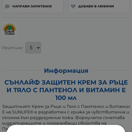
НАПРАВИ ЗАПИТВАНЕ
ДОБАВИ В ЛЮБИМИ
Рейтинг:
Информация
СЪНЛАЙФ ЗАЩИТЕН КРЕМ ЗА РЪЦЕ
И ТЯЛО С ПАНТЕНОЛ И ВИТАМИН E
100 мл
Защитният Крем за Ръце и Тяло с Пантенол и витамин
E на SUNLIFE® е разработен с грижа за чувствителна и
склонна към раздразнение кожа. Формулата съчетава
хидратиращите и подхранващи свойства на
Пантенол и витамин E. Пантенолът е познат със