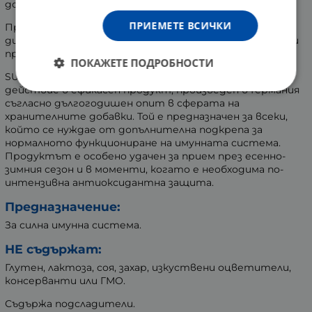
доброто състояние на кожата и тъканите.
ПРИЕМЕТЕ ВСИЧКИ
Продуктът е подходящ избор за хора, водещи
динамичен начин на живот, които търсят ефикасно и
практично допълнение към своя режим.
ПОКАЖЕТЕ ПОДРОБНОСТИ
SUNLIFE обединява две съставки с утвърдено
действие в ефикасен продукт, произведен в Германия
съгласно дългогодишен опит в сферата на
хранителните добавки. Той е предназначен за всеки,
който се нуждае от допълнителна подкрепа за
нормалното функциониране на имунната система.
Продуктът е особено удачен за прием през есенно-
зимния сезон и в моменти, когато е необходима по-
интензивна антиоксидантна защита.
Предназначение:
За силна имунна система.
НЕ съдържат:
Глутен, лактоза, соя, захар, изкуствени оцветители,
консерванти или ГМО.
Съдържа подсладители.