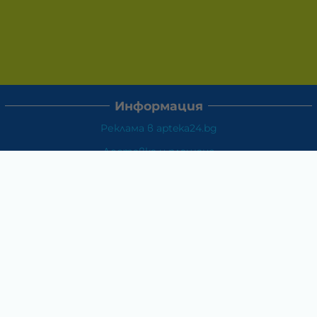
Информация
Реклама в apteka24.bg
Доставка и плащане
Връщане и замяна
Общи условия за ползване
Политиката за поверителност
Политика за използване на бисквитки
При възникване на спор, свързан с покупка онлайн,
можете да ползвате сайта ОРС
Вашите права