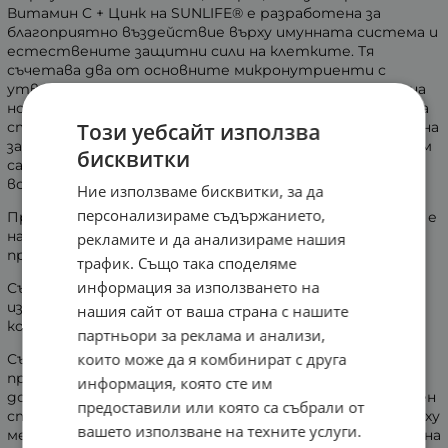
Витамин C + Цинк на SUNLIFE® е разработена за
благоприятно въздействие върху имунната система и
естествените защитни сили на клетките. Тя
съчетава два от основните микронутриенти с
утвърдено положително действие за поддържане на
нормалните имунни функции, особено през периоди на
Този уебсайт използва
стрес или през сезони с променливи условия. Създадена
за бърза абсорбция, формулата предлага удобен прием
бисквитки
само веднъж на ден, което я прави удачна за
всекидневна консумация.
Ние използваме бисквитки, за да
персонализираме съдържанието,
Продуктът Разтворим Витамин C + Цинк на SUNLIFE е
наличен под формата на 17 разтворими таблетки с
рекламите и да анализираме нашия
приятен вкус на лимон.
трафик. Също така споделяме
информация за използването на
Съставът не включва захар, глутен, лактоза и соя,
изкуствени оцветители, ГМО съставки и
нашия сайт от ваша страна с нашите
консерванти.
партньори за реклама и анализи,
които може да я комбинират с друга
Съчетанието на Витамин C и Цинк подпомага
правилната дейност на имунната система и
информация, която сте им
допринася за защитата на клетките от оксидативен
предоставили или която са събрали от
стрес. Тази комбинация има благоприятен ефект върху
вашето използване на техните услуги.
метаболитните процеси, както и за поддържането на