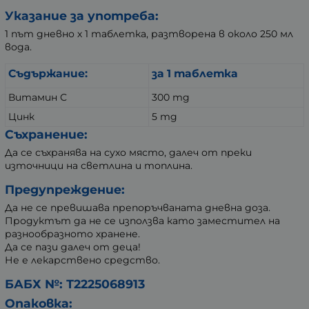
Указание за употреба:
1 път дневно х 1 таблетка, разтворена в около 250 мл
вода.
Съдържание:
за 1 таблетка
Витамин С
300 mg
Цинк
5 mg
Съхранение:
Да се съхранява на сухо място, далеч от преки
източници на светлина и топлина.
Предупреждение:
Да не се превишава препоръчваната дневна доза.
Продуктът да не се използва като заместител на
разнообразното хранене.
Да се пази далеч от деца!
Не е лекарствено средство.
БАБХ №: Т2225068913
Опаковка: