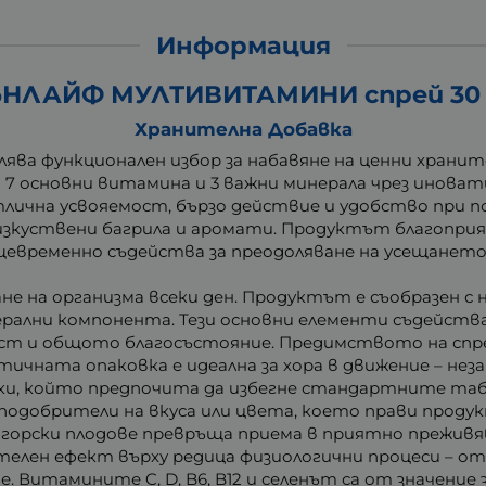
Информация
НЛАЙФ МУЛТИВИТАМИНИ спрей 30
Хранителна Добавка
лява функционален избор за набавяне на ценни хран
 7 основни витамина и 3 важни минерала чрез инова
тлична усвояемост, бързо действие и удобство при п
, изкуствени багрила и аромати. Продуктът благопр
евременно съдейства за преодоляване на усещането 
не на организма всеки ден. Продуктът е съобразен с
нерални компонента. Тези основни елементи съдейств
ст и общото благосъстояние. Предимството на спр
ичната опаковка е идеална за хора в движение – незав
ки, който предпочита да избегне стандартните табл
подобрители на вкуса или цвета, което прави проду
горски плодове превръща приема в приятно преживя
елен ефект върху редица физиологични процеси – о
. Витамините C, D, B6, B12 и селенът са от значени