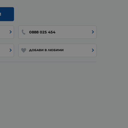
И
0888 025 454
ДОБАВИ В ЛЮБИМИ