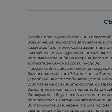
СЪ
Sunlife Спрей мултивитамини представ
всекидневие. Той доставя съчетание от
лигавица. Тази технология гарантира о
състав е напълно изчистен от алкохол
оптималните нива на енергия, като същ
естествен вкус на горски плодове.
Предоставя ефикасен начин за поддържа
балансиран микс от 7 витамина и 3 ми
укрепване на естествената устойчиво
усвояване на основните съставки. Практ
вариант е отлична алтернатива за все
Формулата е без алкохол и синтетични 
потребители. Натуралният аромат на 
витамините и минералите има положит
състояние на кожата, косата и ноктите