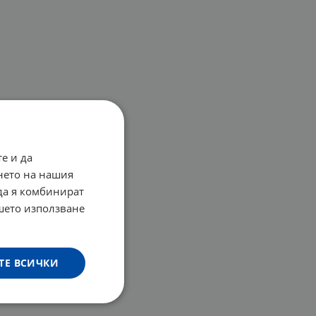
е и да
нето на нашия
 да я комбинират
ашето използване
ТЕ ВСИЧКИ