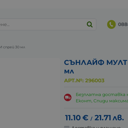
088
спрей 30 мл
СЪНЛАЙФ МУЛТ
мл
АРТ.№:
296003
Безплатна доставка 
Еконт, Спиди максималн
11.10
€
21.71
лв.
/
Доставка и плащане