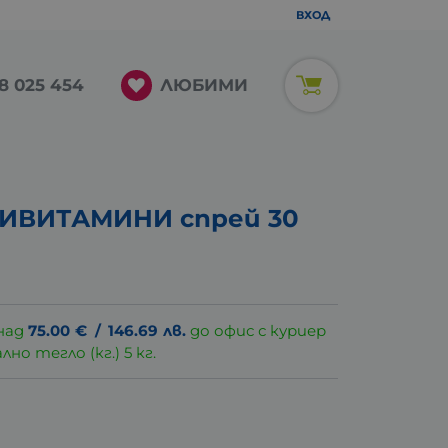
ВХОД
ЛЮБИМИ
8 025 454
ИВИТАМИНИ спрей 30
над
75.00
€
/
146.69
лв.
до офис с куриер
о тегло (кг.) 5 кг.