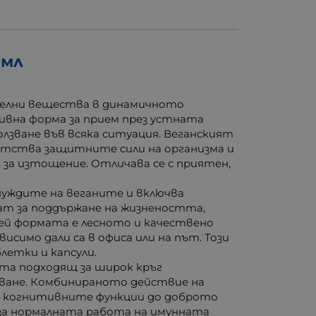
 мл
ителни вещества в динамичното
тивна форма за прием през устната
олзване във всяка ситуация. Веганският
иятства защитните сили на организма и
за изтощение. Отличава се с приятен,
 нуждите на веганите и включва
ат за поддържане на жизнеността,
ей формата е лесното и качествено
исимо дали са в офиса или на път. Този
етки и капсули.
кта подходящ за широк кръг
ване. Комбинираното действие на
т когнитивните функции до доброто
е за нормалната работа на имунната