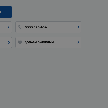
И
0888 025 454
ДОБАВИ В ЛЮБИМИ