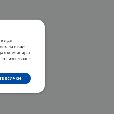
е и да
нето на нашия
 да я комбинират
ашето използване
ТЕ ВСИЧКИ