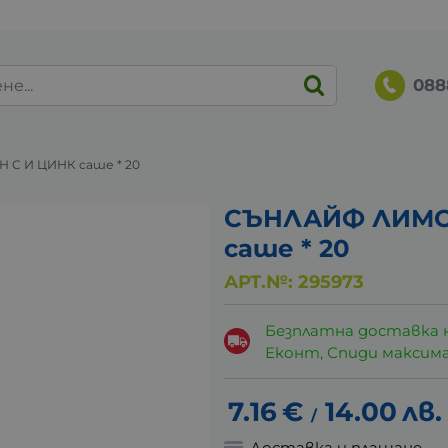
088
C И ЦИНК саше * 20
СЪНЛАЙФ ЛИМО
саше * 20
АРТ.№:
295973
Безплатна доставка 
Еконт, Спиди максималн
7.16
€
14.00
лв.
/
Доставка и плащане