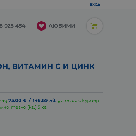
ВХОД
ЛЮБИМИ
8 025 454
Н, ВИТАМИН C И ЦИНК
над
75.00
€
/
146.69
лв.
до офис с куриер
о тегло (кг.) 5 кг.