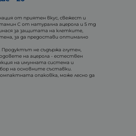
нация от приятен вкус, свежест и
тамин C от натурална ацерола и 5 mg
инася за защитата на клетките,
отена, за да предостави оптимално
 Продуктът не съдържа глутен,
одовете на ацерола - естествен
нкция на имунната система и
бор на основните съставки.
компактната опаковка, може лесно да