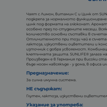
Чаят с Лимон, витамин C и Цинк от SUN
подкрепа за нормалното функциониране
цинк под формата на глюконат. Арома
особено през по-студените месеци. Вся
количество основни съставки в съчетан
Отличителното при този чай е съчетан
лактоза, изкуствени оцветители и кон
източник с добра усвояемост. Комбинац
клетъчната защита. SUNLIFE® залага н
Произведен е в Германия при високи ст
бъде носен навсякъде - у дома, в офиса и
Предназначение:
За силна имунна система.
НЕ съдържат:
Глутен, лактоза, изкуствени оцветител
Указание за употреба: