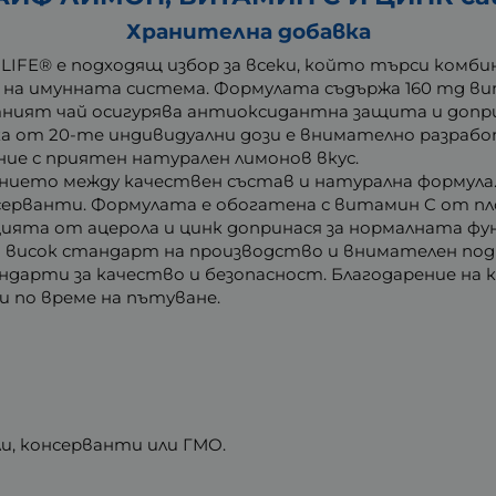
Хранителна добавка
LIFE® е подходящ избор за всеки, който търси комби
 на имунната система. Формулата съдържа 160 mg ви
тният чай осигурява антиоксидантна защита и допр
ка от 20-те индивидуални дози е внимателно разраб
ие с приятен натурален лимонов вкус.
ието между качествен състав и натурална формула.
серванти. Формулата е обогатена с витамин C от пл
ията от ацерола и цинк допринася за нормалната фу
а висок стандарт на производство и внимателен под
андарти за качество и безопасност. Благодарение на 
ли по време на пътуване.
и, консерванти или ГМО.