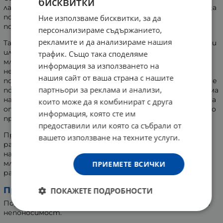
бисквитки
лактозата в млечните храни и напитки и допринася за
по-доброто им усвояване. Това прави добавката
Ние използваме бисквитки, за да
подходяща при чувствителност към млечна захар.
персонализираме съдържанието,
рекламите и да анализираме нашия
Таблетките Laktase 6000 FCC са удобни за прием преди
или по време на консумация на мляко, сирене, кисело
трафик. Също така споделяме
мляко и други млечни продукти. Те осигуряват
информация за използването на
необходимото количество ензим Лактаза, който
нашия сайт от ваша страна с нашите
подпомага разграждането на лактозата. Формулата е
партньори за реклама и анализи,
подходяща за хора, които желаят комфорт при приема
на млечни изделия. Добавката се предлага в практична
които може да я комбинират с друга
опаковка, удобна за ежедневна употреба, включително
информация, която сте им
при хранене навън или по време на пътуване.
предоставили или която са събрали от
Продукт с немско качество и внимателно
вашето използване на техните услуги.
разработена формула, съчетаваща удобство и
надеждност. Добавката е подходяща за възрастни и
младежи, които изпитват затруднения при
ПРИЕМЕТЕ ВСИЧКИ
разграждането на млечни продукти.
Предназначение:
ПОКАЖЕТЕ ПОДРОБНОСТИ
Подпомага храносмилането на лактозата в случаи на
непоносимост.