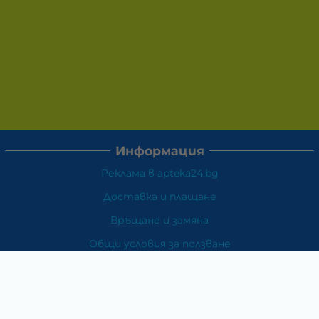
Информация
Реклама в apteka24.bg
Доставка и плащане
Връщане и замяна
Общи условия за ползване
Политиката за поверителност
Политика за използване на бисквитки
При възникване на спор, свързан с покупка онлайн,