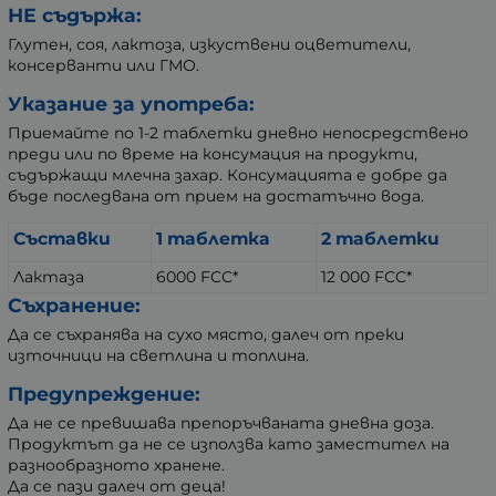
НЕ съдържа:
Глутен, соя, лактоза, изкуствени оцветители,
консерванти или ГМО.
Указание за употреба:
Приемайте по 1-2 таблетки дневно непосредствено
преди или по време на консумация на продукти,
съдържащи млечна захар. Консумацията е добре да
бъде последвана от прием на достатъчно вода.
Съставки
1 таблетка
2 таблетки
Лактаза
6000 FCC*
12 000 FCC*
Съхранение:
Да се съхранява на сухо място, далеч от преки
източници на светлина и топлина.
Предупреждение:
Да не се превишава препоръчваната дневна доза.
Продуктът да не се използва като заместител на
разнообразното хранене.
Да се пази далеч от деца!