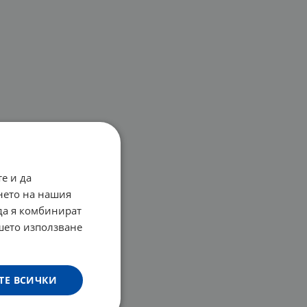
е и да
нето на нашия
 да я комбинират
ашето използване
ТЕ ВСИЧКИ