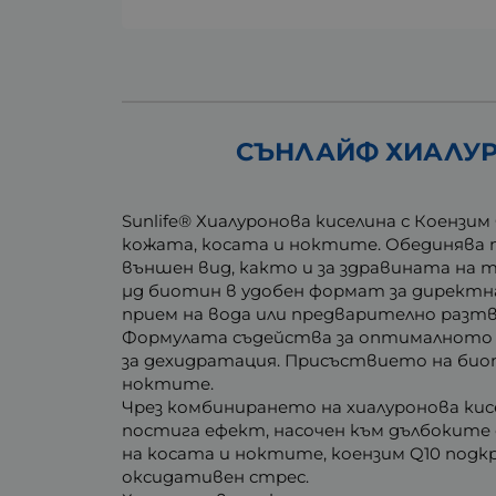
СЪНЛАЙФ ХИАЛУРО
Sunlife® Хиалуронова киселина с Коенз
кожата, косата и ноктите. Обединява т
външен вид, както и за здравината на т
µg биотин в удобен формат за директна
прием на вода или предварително разтв
Формулата съдейства за оптималното 
за дехидратация. Присъствието на био
ноктите.
Чрез комбинирането на хиалуронова кисе
постига ефект, насочен към дълбокит
на косата и ноктите, коензим Q10 под
оксидативен стрес.