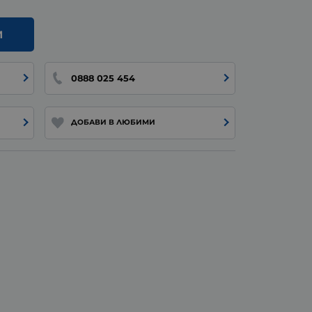
И
0888 025 454
ДОБАВИ В ЛЮБИМИ