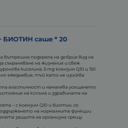
БИОТИН саше * 20
за вътрешна подкрепа на добрия вид на
 съхраняване на жизнения и свеж
ронова киселина, 5 mg коензим Q10 и 150
но ежедневие, тъй като не изисква
ата еластичност и намалява усещането
ъстояние на косъма и здравината на
ата – с коензим Q10 и биотин, се
поддържането на нормалните функции
вената защита на организма срещу