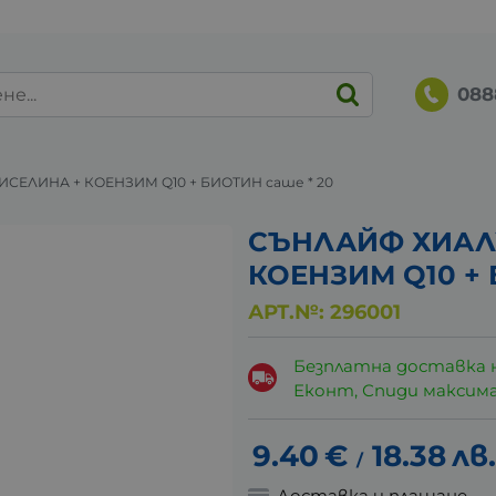
088
ЕЛИНА + КОЕНЗИМ Q10 + БИОТИН саше * 20
СЪНЛАЙФ ХИАЛ
КОЕНЗИМ Q10 + 
АРТ.№:
296001
Безплатна доставка 
Еконт, Спиди максималн
9.40
€
18.38
лв.
/
Доставка и плащане