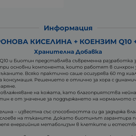
Информация
НОВА КИСЕЛИНА + КОЕНЗИМ Q10 + 
Хранителна Добавка
им Q10 и Биотин представлява съвременна разработка 
ри основни компонента, които работят в синхрон за
ъканите. Всяко практично саше осигурява 60 mg хиалу
 консумация. Решението е отлично за хора с динамич
аряне.
овлажняване на кожата, като благоприятства нейн
тин е от значение за поддържането на нормалното с
лина – известна със способността си да задържа влаг
е слоеве на тъканите. Докато биотинът гарантира 
крепя енергийния метаболизъм в клетките и естест