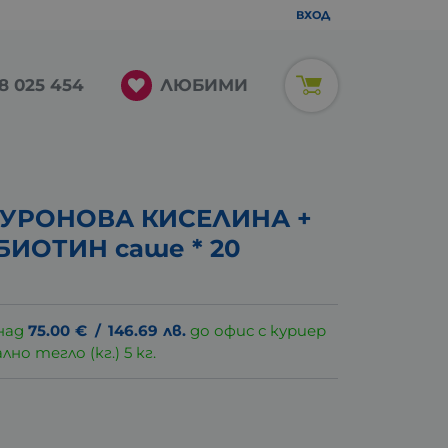
ВХОД
ЛЮБИМИ
8 025 454
УРОНОВА КИСЕЛИНА +
БИОТИН саше * 20
над
75.00
€
/
146.69
лв.
до офис с куриер
о тегло (кг.) 5 кг.