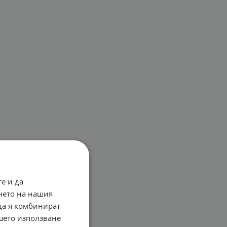
е и да
нето на нашия
 да я комбинират
ашето използване