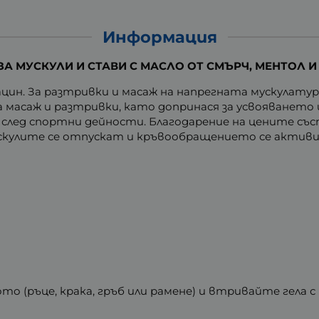
Информация
А МУСКУЛИ И СТАВИ С МАСЛО ОТ СМЪРЧ, МЕНТОЛ И
ацин. За разтривки и масаж на напрегната мускулатур
а масаж и разтривки, като допринася за усвояването
щ след спортни дейности. Благодарение на цените със
ускулите се отпускат и кръвообращението се активи
о (ръце, крака, гръб или рамене) и втривайте гела с