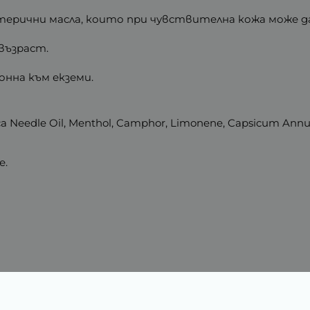
 етерични масла, които при чувствителна кожа може д
 възраст.
онна към екземи.
birica Needle Oil, Menthol, Camphor, Limonene, Capsicum An
е.
Характеристики