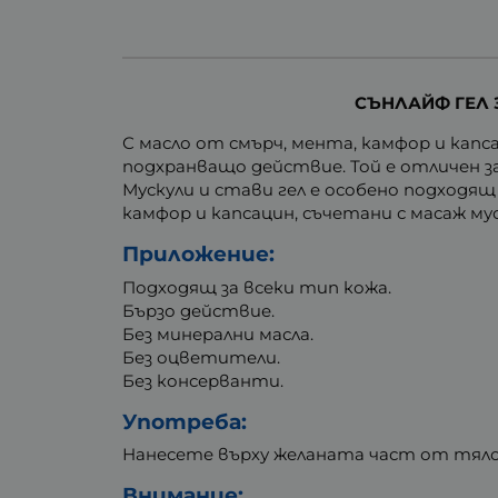
СЪНЛАЙФ ГЕЛ З
С масло от смърч, мента, камфор и капс
подхранващо действие. Той е отличен з
Мускули и стави гел е особено подходя
камфор и капсацин, съчетани с масаж м
Приложение:
Подходящ за всеки тип кожа.
Бързо действие.
Без минерални масла.
Без оцветители.
Без консерванти.
Употреба:
Нанесете върху желаната част от тялот
Внимание: