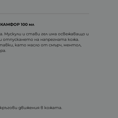
 КАМФОР 100 мл
а. Мускули и стави гел има освежаващо и
 и отпускането на напрегната кожа.
тавки, като масло от смърч, ментол,
ра.
 кръгови движения в кожата.