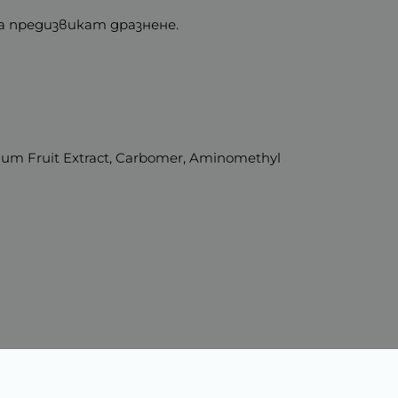
а предизвикат дразнене.
nuum Fruit Extract, Carbomer, Aminomethyl