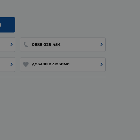
И
0888 025 454
ДОБАВИ В ЛЮБИМИ