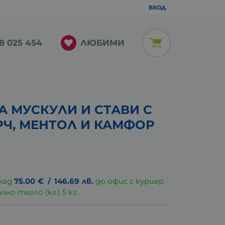
ВХОД
ЛЮБИМИ
8 025 454
А МУСКУЛИ И СТАВИ С
Ч, МЕНТОЛ И КАМФОР
над
75.00
€
/
146.69
лв.
до офис с куриер
о тегло (кг.) 5 кг.