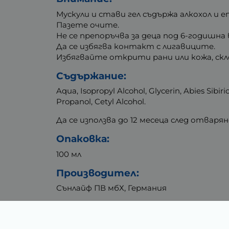
Мускули и стави гел съдържа алкохол и
Пазете очите.
Не се препоръчва за деца под 6-годишна
Да се избягва контакт с лигавиците.
Избягвайте открити рани или кожа, скл
Съдържание:
Aqua, Isopropyl Alcohol, Glycerin, Abies Si
Propanol, Cetyl Alcohol.
Да се използва до 12 месеца след отварян
Опаковка:
100 мл
Производител:
Сънлайф ПВ мбХ, Германия