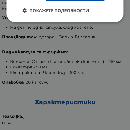
получава антитела, имунни и растежни фактори,
необходими за здрав организъм.
ПОКАЖЕТЕ ПОДРОБНОСТИ
Употреба:
На ден по една капсула, след хранене.
Производител:
Доларен Фарма, България.
В една капсула се съдържат:
Витамин С (като L-аскорбинова киселина) - 100 мг.
Коластра - 50 мг.
Екстракт от Черен бъз - 300 мг.
Опаковка:
30 капсули.
Характеристики
Тегло (кг.)
0.04