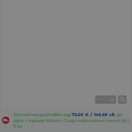
1 от 2
Безплатна доставка над
75.00
€
/
146.69
лв.
до
офис с куриер Еконт, Спиди максимално тегло (кг.)
5 кг.