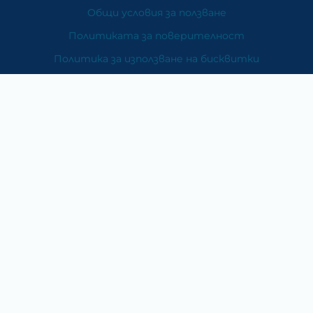
Общи условия за ползване
Политиката за поверителност
Политика за използване на бисквитки
При възникване на спор, свързан с покупка онлайн,
можете да ползвате сайта ОРС
Вашите права
Отказ от сделка
За Нас
Карта на сайта
Контакти
Категории
Храни и хранителни добавки
Козметика
Хигиена и защита