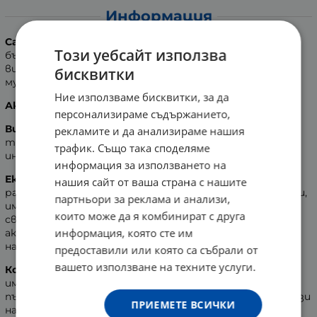
Информация
Самбумил стронг
е комбинация от витамин С, черен
Този уебсайт използва
бъз и коластра. Използва се за профилактика на
вирусни инфекции и грип. Повлиява благоприятно при
бисквитки
мускулни болки, втрисане и висока температура.
Ние използваме бисквитки, за да
Активни съставки и тяхното действие:
персонализираме съдържанието,
Витамин С:
Укрепва имунната система, повишава
рекламите и да анализираме нашия
тонуса и съпротивителни сили на организма срещу
трафик. Също така споделяме
инфекции.
информация за използването на
Екстракт от черен бъз (плод):
Извлича се от
нашия сайт от ваша страна с нашите
растението черен бъз и притежава антиоскидантни,
партньори за реклама и анализи,
имудомодулаторни, антихерпесни и антивирусни
които може да я комбинират с друга
свойства. Съставките на бъза неутрализират
информация, която сте им
активността на хемаглутининните шипове,
намиращи се по повърхността на някои вируси.
предоставили или която са събрали от
вашето използване на техните услуги.
Коластра:
Чудото на природата и матрицата на
имунната система на организма. Коластрата е
първият секрет, който се отделя от млечните жлези
ПРИЕМЕТЕ ВСИЧКИ
на майката след раждането. Така новороденото