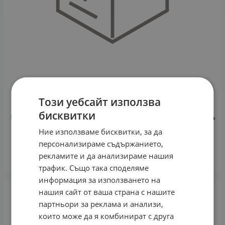
Този уебсайт използва
КОМПЛЕКТ КРЕМ ЗА ЛИЦЕ С ГОДЖИ БЕРИ 50 мл +
бисквитки
МАСЛО ОТ ЛЕШНИК 50 мл + ПОРТОКАЛОВА ВОДА ЗА
ЛИЦЕ 120 мл
Ние използваме бисквитки, за да
22.91
€
44.81
лв.
/
персонализираме съдържанието,
рекламите и да анализираме нашия
КУПИ
трафик. Също така споделяме
информация за използването на
нашия сайт от ваша страна с нашите
партньори за реклама и анализи,
които може да я комбинират с друга