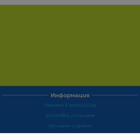
Информация
Реклама в apteka24.bg
Доставка и плащане
Връщане и замяна
Общи условия за ползване