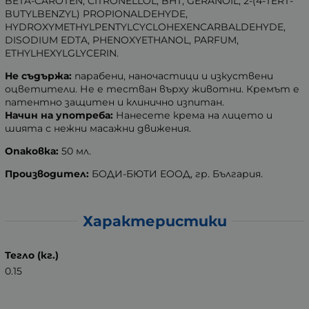
BETA-CAROTEN, CITRONELLOL, BHT, GERANOIL, 2-(4-TERT-
BUTYLBENZYL) PROPIONALDEHYDE,
HYDROXYMETHYLPENTYLCYCLOHEXENCARBALDEHYDE,
DISODIUM EDTA, PHENOXYETHANOL, PARFUM,
ETHYLHEXYLGLYCERIN.
Не съдържа:
парабени, наночастици и изкуствени
оцветители. Не е тестван върху животни. Кремът е
патентно защитен и клинично изпитан.
Начин на употреба:
Нанесете крема на лицето и
шията с нежни масажни движения.
Опаковка:
50 мл.
Производител:
БОДИ-БЮТИ ЕООД, гр. България.
Характеристики
Тегло (кг.)
0.15