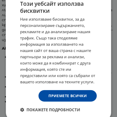
епидермиса. Кремът осигурява дълготрайно
Този уебсайт използва
хидратиране и защита на кожата от вредните UV
бисквитки
лъчи през целия ден. Възстановява еластичността на
лицето и заглажда фините бръчици. Създаден е
Ние използваме бисквитки, за да
специално за жени, които искат да съхранят
красотата на своята кожа. При ежедневна употреба,
персонализираме съдържанието,
ден след ден, тя възстановява своя тургор, става по-
рекламите и да анализираме нашия
стегната, по-еластична, по-сияйна и с младежко
трафик. Също така споделяме
излъчване.
информация за използването на
Активни съставки:
нашия сайт от ваша страна с нашите
партньори за реклама и анализи,
Екстракт от ройбос
- богат на биофлавоноиди. С
доказани антиоксидантни и антиалергични
които може да я комбинират с друга
свойства. Стимулира ензимната активност и
информация, която сте им
предпазва кожата от преждевременно стареене.
предоставили или която са събрали от
Алантоин
- омекотява, овлажнява и стимулира
вашето използване на техните услуги.
обновлението на клетките.
Хиалуронова киселина
- със силно хидратиращо,
регенериращо и заздравяващо действие.
ПРИЕМЕТЕ ВСИЧКИ
Витамини А, Е, С, D-пантенол
.
Екстракт от българска роза
- от дълбока
древност се използва за лечение на еритема,
ПОКАЖЕТЕ ПОДРОБНОСТИ
изгаряния и сърбежи. Ускорява зарастването на
рани, подобрява тургура на кожата, действа