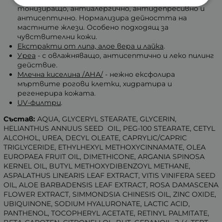
тонизиращо, антиалергично, антидепресивно и
антисептично. Нормализира дейността на
мастните жлези. Особено подходящ за
чувствителни кожи.
Екстракти от липа, алое вера и лайка
.
Уреа
- с овлажняващо, антисептично и леко пилинг
действие.
Млечна киселина /АНА/
- нежно ексфолира
мъртвите рогови клетки, хидратира и
регенерира кожата.
UV-филтри
.
Състав:
AQUA, GLYCERYL STEARATE, GLYCERIN,
HELIANTHUS ANNUUS SEED OIL, PEG-100 STEARATE, CETYL
ALCOHOL, UREA, DECYL OLEATE, CAPRYLIC/CAPRIC
TRIGLYCERIDE, ETHYLHEXYL METHOXYCINNAMATE, OLEA
EUROPAEA FRUIT OIL, DIMETHICONE, ARGANIA SPINOSA
KERNEL OIL, BUTYL METHOXYDIBENZOYL METHANE,
ASPALATHUS LINEARIS LEAF EXTRACT, VITIS VINIFERA SEED
OIL, ALOE BARBADENSIS LEAF EXTRACT, ROSA DAMASCENA
FLOWER EXTRACT, SIMMONDSIA CHINESIS OIL, ZINC OXIDE,
UBIQUINONE, SODIUM HYALURONATE, LACTIC ACID,
PANTHENOL, TOCOPHERYL ACETATE, RETINYL PALMITATE,