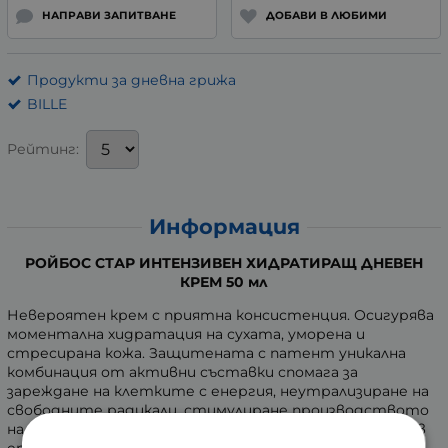
НАПРАВИ ЗАПИТВАНЕ
ДОБАВИ В ЛЮБИМИ
Продукти за дневна грижа
BILLE
Рейтинг:
Информация
РОЙБОС СТАР ИНТЕНЗИВЕН ХИДРАТИРАЩ ДНЕВЕН
КРЕМ 50 мл
Невероятен крем с приятна консистенция. Осигурява
моментална хидратация на сухата, уморена и
стресирана кожа. Защитената с патент уникална
комбинация от активни съставки спомага за
зареждане на клетките с енергия, неутрализиране на
свободните радикали, стимулиране производството
на колаген и ускоряване обновлението на клетките в