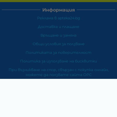
Информация
Реклама в apteka24.bg
Доставка и плащане
Връщане и замяна
Общи условия за ползване
Политиката за поверителност
Политика за използване на бисквитки
При възникване на спор, свързан с покупка онлайн,
можете да ползвате сайта ОРС
Вашите права
Отказ от сделка
За Нас
Карта на сайта