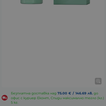
Безплатна доставка над
75.00
€
/
146.69
лв.
до
офис с куриер Еконт, Спиди максимално тегло (кг.)
5 кг.