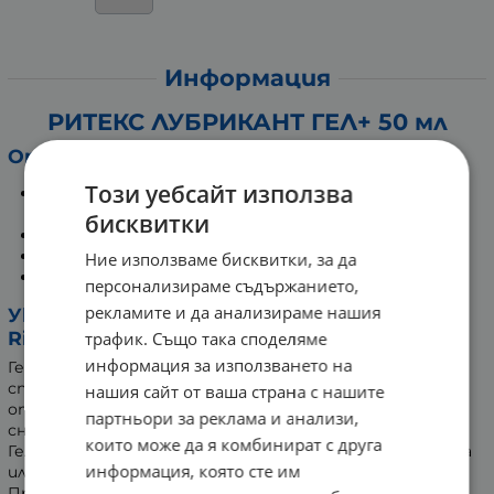
Информация
РИТЕКС ЛУБРИКАНТ ГЕЛ+ 50 мл
Описание:
Този уебсайт използва
Лубрикант и масажен гел на водна основа с Алое
Вера, за допълнителна грижа
бисквитки
Без парфюми и оцветители
Неутрално pH
Ние използваме бисквитки, за да
Няколко награди с ОТЛИЧНИ резултати
персонализираме съдържанието,
рекламите и да анализираме нашия
Указания за използване на Лубриканти
Ritex:
трафик. Също така споделяме
информация за използването на
Гел лубрикант Ritex е продукт за подобряване на
способността за плъзгане и компенсиране на
нашия сайт от ваша страна с нашите
отсъстващата вагинална влажност при полово
партньори за реклама и анализи,
сношение.
които може да я комбинират с друга
Гел лубрикант Ritex се нанася в областта на вагината
информация, която сте им
или пениса.
При използване на презерватив гел лубрикантът се