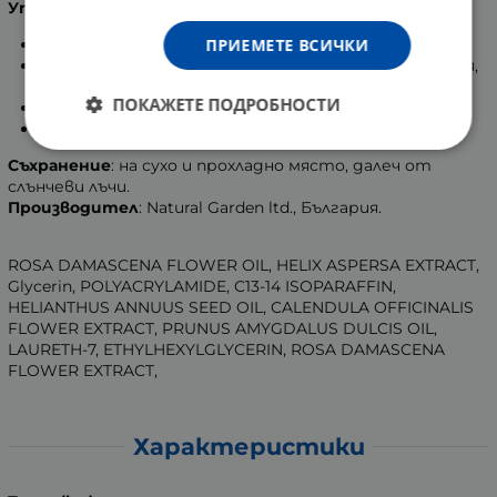
Употреба
:
ПРИЕМЕТЕ ВСИЧКИ
Разклатете преди употреба.
Прилагайте сутрин и вечер върху почистено шия,
лице и деколте с леки масажни движения.
ПОКАЖЕТЕ ПОДРОБНОСТИ
След серума нанесете крем за лице.
Изплакнете с вода при контакт с очите.
Съхранение
: на сухо и прохладно място, далеч от
слънчеви лъчи.
Производител
: Natural Garden ltd., България.
ROSA DAMASCENA FLOWER OIL, HELIX ASPERSA EXTRACT,
Glycerin, POLYACRYLAMIDE, C13-14 ISOPARAFFIN,
HELIANTHUS ANNUUS SEED OIL, CALENDULA OFFICINALIS
FLOWER EXTRACT, PRUNUS AMYGDALUS DULCIS OIL,
LAURETH-7, ETHYLHEXYLGLYCERIN, ROSA DAMASCENA
FLOWER EXTRACT,
Характеристики