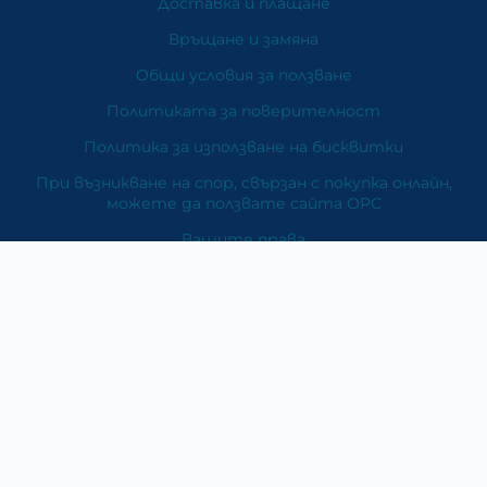
Доставка и плащане
Връщане и замяна
Общи условия за ползване
Политиката за поверителност
Политика за използване на бисквитки
При възникване на спор, свързан с покупка онлайн,
можете да ползвате сайта ОРС
Вашите права
Отказ от сделка
За Нас
Карта на сайта
Контакти
Категории
Храни и хранителни добавки