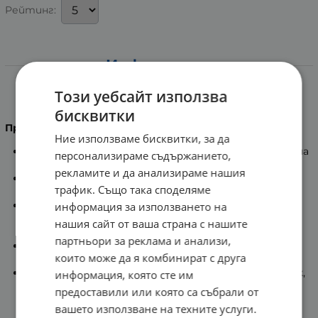
Рейтинг:
Информация
Ревив Роуз Ултра интензивен серум за лице с
Този уебсайт използва
екстракт от охлюви и розово масло 30 мл.
бисквитки
Предназначение
:
Ние използваме бисквитки, за да
Серумът за лице интензивно регенерира нормална
персонализираме съдържанието,
и суха кожа.
рекламите и да анализираме нашия
С висока концентрация на 100% екстракт от
трафик. Също така споделяме
охлюви и българско розово масло.
Видимо подмладява, енергизира и хидратира
информация за използването на
кожата благодарение на съдържанието на
нашия сайт от ваша страна с нашите
витамини, протеини и микроелементи.
партньори за реклама и анализи,
Екстрактът от охлюви и розовото масло са
които може да я комбинират с друга
антиоксиданти с изразен анти-ейдж ефект.
Поддържа еластичността и естествения блясък,
информация, която сте им
като същевременно защитава кожата от
предоставили или която са събрали от
външните фактори на средата.
вашето използване на техните услуги.