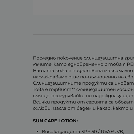
Последно поколение слънцезащитна гри
лъчите, като едновременно с това я 
Нашата кожа е подготвена максимално з
наслаждаваме още по-пълноценно на сво
Слънцезащитните продукти са иноватив
Това е първият** слънцезащитен лосион,
слънце, осигурявайки ни надеждна защи
Всички продукти от серията са обогат
охлюви, масла от бадем и какао, както 
SUN CARE LOTION:
Висока защита SPF 50 / UVA+UVB;