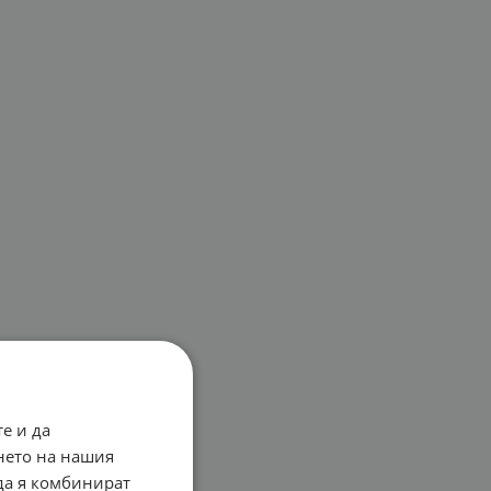
е и да
нето на нашия
 да я комбинират