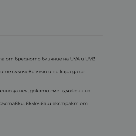
та от вредното влияние на UVA и UVB
е слънчеви лъчи и ни кара да се
нно за нея, докато сме изложени на
 съставки, включващ екстракт от