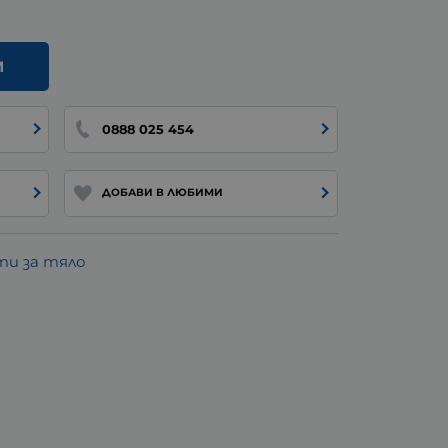
И
0888 025 454
ДОБАВИ В ЛЮБИМИ
и за тяло