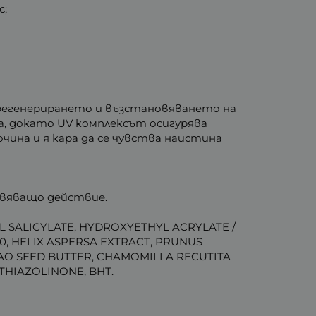
с;
а регенерирането и възстановяването на
, докато UV комплексът осигурява
ина и я кара да се чувства наистина
овяващо действие.
 SALICYLATE, HYDROXYETHYL ACRYLATE /
, HELIX ASPERSA EXTRACT, PRUNUS
AO SEED BUTTER, CHAMOMILLA RECUTITA
HIAZOLINONE, BHT.