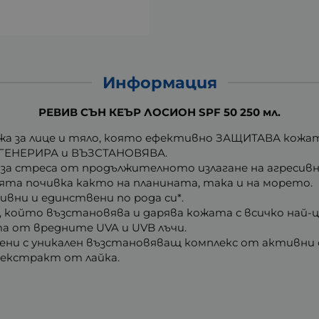
Информация
РЕВИВ СЪН КЕЪР ЛОСИОН SPF 50 250 мл.
жа за лице и тяло, която ефективно ЗАЩИТАВА кожа
РЕГЕНЕРИРА и ВЪЗСТАНОВЯВА.
а стреса от продължителното излагане на агресивнит
ята почивка както на планината, така и на морето.
ни и единствени по рода си*.
 който възстановява и дарява кожата с всичко най-це
та от вредните UVA и UVB лъчи.
ени с уникален възстановяващ комплекс от активни
и екстракт от лайка.