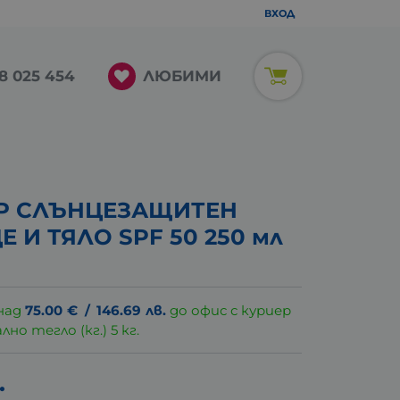
ВХОД
ЛЮБИМИ
8 025 454
ЪР СЛЪНЦЕЗАЩИТЕН
 И ТЯЛО SPF 50 250 мл
над
75.00
€
/
146.69
лв.
до офис с куриер
о тегло (кг.) 5 кг.
.