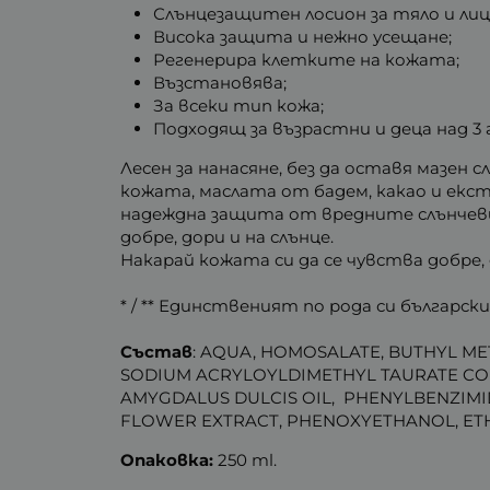
Слънцезащитен лосион за тяло и ли
Висока защита и нежно усещане;
Регенерира клетките на кожата;
Възстановява;
За всеки тип кожа;
Подходящ за възрастни и деца над 3 
Лесен за нанасяне, без да оставя мазе
кожата, маслата от бадем, какао и ек
надеждна защита от вредните слънчеви
добре, дори и на слънце.
Накарай кожата си да се чувства добре, 
* / ** Единственият по рода си българ
Състав
: AQUA, HOMOSALATE, BUTHYL M
SODIUM ACRYLOYLDIMETHYL TAURATE COPO
AMYGDALUS DULCIS OIL, PHENYLBENZIMI
FLOWER EXTRACT, PHENOXYETHANOL, ETH
Опаковка:
250 ml.