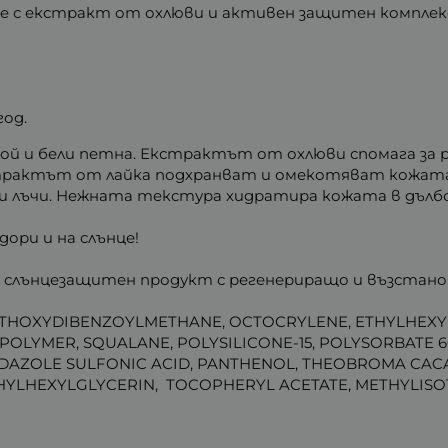
це с екстракт от охлюви и активен защитен комплек
год.
н слой и бели петна. Екстрактът от охлюви спомага з
страктът от лайка подхранват и омекотяват кожата
 лъчи. Нежната текстура хидратира кожата в дълбоч
дори и на слънце!
ски слънцезащитен продукт с регенериращо и възстан
ETHOXYDIBENZOYLMETHANE, OCTOCRYLENE, ETHYLHEXYL
LYMER, SQUALANE, POLYSILICONE-15, POLYSORBATE 60
DAZOLE SULFONIC ACID, PANTHENOL, THEOBROMA CAC
YLHEXYLGLYCERIN, TOCOPHERYL ACETATE, METHYLISOT