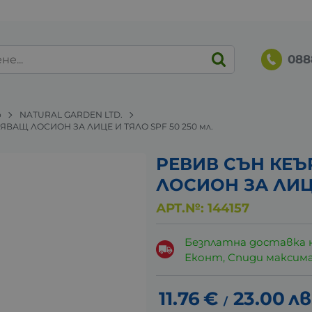
088
о
NATURAL GARDEN LTD.
АЩ ЛОСИОН ЗА ЛИЦЕ И ТЯЛО SPF 50 250 мл.
РЕВИВ СЪН КЕ
ЛОСИОН ЗА ЛИЦЕ
АРТ.№:
144157
Безплатна доставка 
Еконт, Спиди максималн
11.76
€
23.00
лв
/