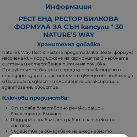
Информация
РЕСТ ЕНД РЕСТОР БИЛКОВА
ФОРМУЛА ЗА СЪН капсули * 30
NATURE'S WAY
Хранителна добавка
Nature’s Way Rest & Restore представлява веган формула,
насочена към поддържане на хармонията в нервната
система и естествения ритъм на почивка.
Продуктът се базира на прецизно селектирани и
стандартизирани растителни извлеци от ашваганда
и валериана, известни със своите релаксиращи и
адаптогенни свойства.
Ключови предимства:
Осигурява благотворно релаксиращо и
балансиращо влияние;
Поддържа правилната работа на нервната
система;
Съдейства за овладяване на ежедневното