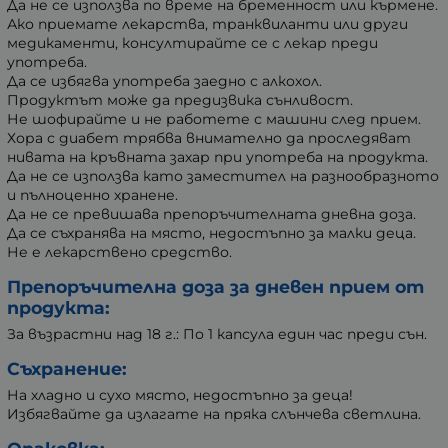
Да не се използва по време на бременност или кърмене.
Ако приемате лекарства, транквиланти или други
медикаменти, консултирайте се с лекар преди
употреба.
Да се избягва употреба заедно с алкохол.
Продуктът може да предизвика сънливост.
Не шофирайте и не работете с машини след прием.
Хора с диабет трябва внимателно да проследяват
нивата на кръвната захар при употреба на продукта.
Да не се използва като заместител на разнообразното
и пълноценно хранене.
Да не се превишава препоръчителната дневна доза.
Да се съхранява на място, недостъпно за малки деца.
Не е лекарствено средство.
Препоръчителна доза за дневен прием от
продукта:
За възрастни над 18 г.: По 1 капсула един час преди сън.
Съхранение:
На хладно и сухо място, недостъпно за деца!
Избягвайте да излагате на пряка слънчева светлина.