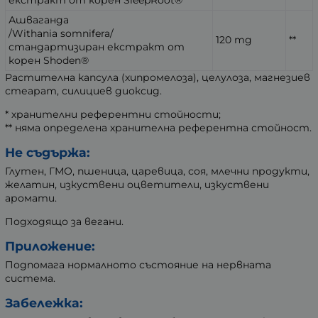
екстракт от корен SleepRoot®
Ашваганда
/Withania somnifera/
120 mg
**
стандартизиран екстракт от
корен Shoden®
Растителна капсула (хипромелоза), целулоза, магнезиев
стеарат, силициев диоксид.
* хранителни референтни стойности;
** няма определена хранителна референтна стойност.
Не съдържа:
Глутен, ГМО, пшеница, царевица, соя, млечни продукти,
желатин, изкуствени оцветители, изкуствени
аромати.
Подходящо за вегани.
Приложение:
Подпомага нормалното състояние на нервната
система.
Забележка: