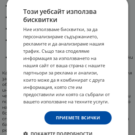
напрежение и усещането за безпокойство;
Благоприятства емоционалната стабилност и
Този уебсайт използва
вътрешното спокойствие;
Помага за възвръщане на жизнеността и
бисквитки
преодоляване на чувството за отпадналост;
Улеснява прехода към сън и подобрява
Ние използваме бисквитки, за да
пълноценната нощна почивка;
персонализираме съдържанието,
Изцяло чист състав без наличие на ГМО, глутен,
рекламите и да анализираме нашия
пшеница, соя, млечни компоненти или изкуствени
трафик. Също така споделяме
подобрители;
Напълно подходящ избор за лица, следващи вегански
информация за използването на
начин на живот.
нашия сайт от ваша страна с нашите
партньори за реклама и анализи,
Качественият и дълбок сън играе фундаментална роля
за регенерацията на организма и поддържането на
които може да я комбинират с друга
общия тонус. В динамичното ежедневие, изпълнено с
информация, която сте им
интензивна работа пред екрани и нередовни навици,
предоставили или която са събрали от
често се сблъскваме с трудности при отпускането и
вашето използване на техните услуги.
постигането на спокойна почивка. Продължителното
натоварване може да се отрази на кондицията,
водейки до усещане за изтощение и понижена
ПРИЕМЕТЕ ВСИЧКИ
способност за концентрация. Грижата за вътрешния
баланс и осигуряването на ефективен отдих са от
решаващо значение за поддържане на жизнената
ПОКАЖЕТЕ ПОДРОБНОСТИ