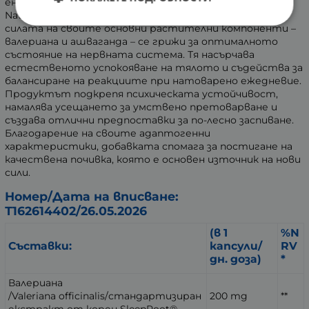
енергия и доброто физическо благополучие.
Nature’s Way Rest & Restore е формула, която чрез
силата на своите основни растителни компоненти –
валериана и ашваганда – се грижи за оптималното
състояние на нервната система. Тя насърчава
естественото успокояване на тялото и съдейства за
балансиране на реакциите при натоварено ежедневие.
Продуктът подкрепя психическата устойчивост,
намалява усещането за умствено претоварване и
създава отлични предпоставки за по-лесно заспиване.
Благодарение на своите адаптогенни
характеристики, добавката спомага за постигане на
качествена почивка, която е основен източник на нови
сили.
Номер/Дата на вписване:
Т162614402/26.05.2026
(в 1
%N
Съставки:
капсули/
RV
дн. доза)
*
Валериана
/Valeriana officinalis/стандартизиран
200 mg
**