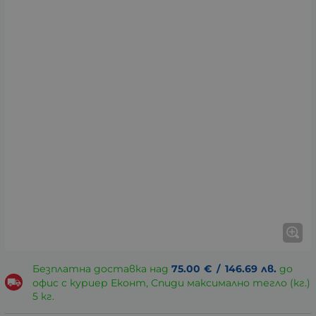
Безплатна доставка над
75.00
€
/
146.69
лв.
до
офис с куриер Еконт, Спиди максимално тегло (кг.)
5 кг.